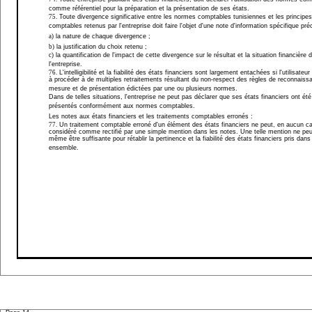
comme référentiel pour la préparation et la présentation de ses états.
75.
Toute divergence significative entre les normes comptables tunisiennes et les principes
comptables retenus par l'entreprise doit faire l'objet d'une note d'information spécifique pré
a)
la nature de chaque divergence ;
b)
la justification du choix retenu ;
c)
la quantification de l'impact de cette divergence sur le résultat et la situation financière 
l'entreprise.
76.
L'intelligibilité et la fiabilité des états financiers sont largement entachées si l'utilisate
à procéder à de multiples retraitements résultant du non-respect des règles de reconnaiss
mesure et de présentation édictées par une ou plusieurs normes.
Dans de telles situations, l'entreprise ne peut pas déclarer que ses états financiers ont été
présentés conformément aux normes comptables.
Les notes aux états financiers et les traitements comptables erronés :
77.
Un traitement comptable erroné d'un élément des états financiers ne peut, en aucun ca
considéré comme rectifié par une simple mention dans les notes. Une telle mention ne peut
même être suffisante pour rétablir la pertinence et la fiabilité des états financiers pris dans
ensemble.