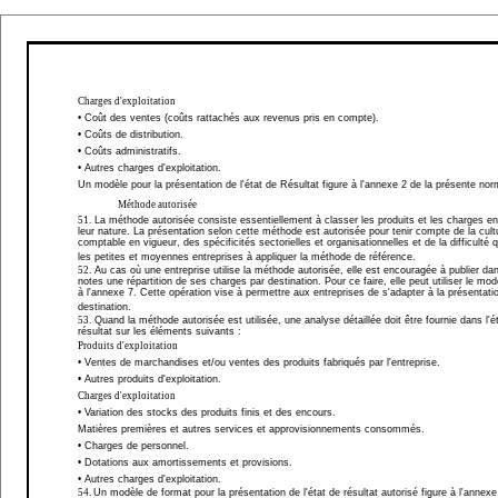
Charges d'exploitation
• Coût des ventes (coûts rattachés aux revenus pris en compte).
• Coûts de distribution.
• Coûts administratifs.
• Autres charges d'exploitation.
Un modèle pour la présentation de l'état de Résultat figure à l'annexe 2 de la présente nor
Méthode autorisée
51.
La méthode autorisée consiste essentiellement à classer les produits et les charges en
leur nature. La présentation selon cette méthode est autorisée pour tenir compte de la cult
comptable en vigueur, des spécificités sectorielles et organisationnelles et de la difficulté 
les petites et moyennes entreprises à appliquer la méthode de référence.
52.
Au cas où une entreprise utilise la méthode autorisée, elle est encouragée à publier da
notes une répartition de ses charges par destination. Pour ce faire, elle peut utiliser le mod
à l'annexe 7. Cette opération vise à permettre aux entreprises de s'adapter à la présentati
destination.
53.
Quand la méthode autorisée est utilisée, une analyse détaillée doit être fournie dans l'é
résultat sur les éléments suivants :
Produits d'exploitation
• Ventes de marchandises et/ou ventes des produits
fabriqués par l'entreprise.
• Autres produits d'exploitation.
Charges d'exploitation
• Variation des stocks des produits finis et des encours.
Matières premières et autres services et approvisionnements consommés.
• Charges de personnel.
• Dotations
aux amortissements et provisions.
• Autres charges d'exploitation.
54.
Un modèle de format pour la présentation de l'état de résultat autorisé figure à l'annexe