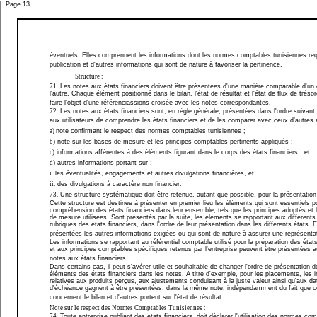
Page 13
éventuels. Elles comprennent les informations dont les normes comptables tunisiennes req
publication et d'autres informations qui sont de nature à favoriser la pertinence.
Structure :
71.
Les notes aux états financiers doivent être présentées d'une manière comparable d'un 
l'autre. Chaque élément positionné dans le bilan, l'état de résultat et l'état de flux de trésor
faire l'objet d'une référenciassions croisée avec les notes correspondantes.
72.
Les notes aux états financiers sont, en règle générale, présentées dans l'ordre suivant
aux utilisateurs de comprendre les états financier
s et de les comparer avec ceux d’autres e
a)
note confirmant le respect des normes comptables tunisiennes ;
b)
note sur les bases de mesure et les principes comptables pertinents appliqués ;
c)
informations afférentes à des éléments figurant dans le corps des états financiers ; et
d)
autres informations portant sur :
i.
les éventualités, engagements et autres divulgations financières, et
ii.
des divulgations à caractère non financier.
73.
Une structure systématique doit être retenue, autant que possible, pour la présentation
Cette structure est destinée à présenter en premier lieu les éléments qui sont essentiels p
compréhension des états financiers dans leur ensemble, tels que les principes adoptés et 
de mesure utilisées. Sont présentés par la suite, les éléments se rapportant aux différents
rubriques des états financiers, dans l'ordre de leur présentation dans les différents états. E
présentées les autres informations exigées ou qui sont de nature à assurer une représentat
Les informations se rapportant au référentiel comptable utilisé pour la préparation des états
et aux principes comptables spécifiques retenus par l'entreprise peuvent être présentées 
notes aux états financiers.
Dans certains cas, il peut s'avérer utile et souhaitable de changer l'ordre de présentation d
éléments des états financiers dans les notes. A titre d'exemple, pour les placements, les 
relatives aux produits perçus, aux ajustements conduisant à la juste valeur ainsi qu'aux da
d'échéance gagnent à être présentées, dans la même note, indépendamment du fait que c
concernent le bilan et d'autres portent sur l'état de résultat.
Note sur le respect des Normes Comptables Tunisiennes :
74.
Toute entreprise publiant des états financiers, doit déclarer l'utilisation des normes co