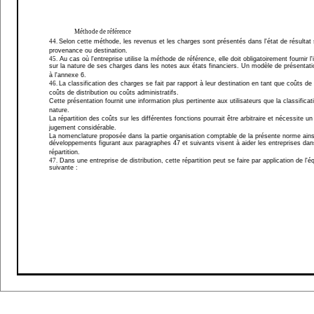
Méthode de référence
44.
Selon cette méthode, les revenus et les charges sont présentés dans l'état de résultat 
provenance ou destination.
45.
Au cas où l'entreprise utilise la méthode de référence, elle doit obligatoirement fournir l
sur la nature de ses charges dans les notes aux états financiers. Un modèle de présentatio
à l'annexe 6.
46.
La classification des charges se fait par rapport à leur destination en tant que coûts de
coûts de distribution ou coûts administratifs.
Cette présentation fournit une information plus pertinente aux utilisateurs que la classificat
nature.
La répartition des coûts sur les différentes fonctions pourrait être arbitraire et nécessite un
jugement considérable.
La nomenclature proposée dans la partie organisation comptable de la présente norme ains
développements figurant aux paragraphes 47 et suivants visent à aider les entreprises dan
répartition.
47.
Dans une entreprise de distribution, cette répartition peut se faire par application de l'é
suivante :