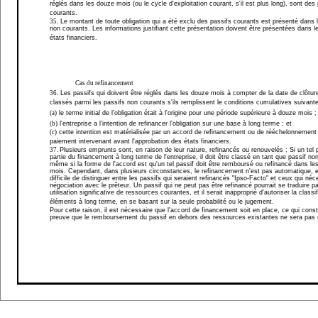
réglés dans les douze mois (ou le cycle d'exploitation courant, s'il est plus long), sont des
courants.
35.
Le montant de toute obligation qui a été exclu des passifs courants est présenté dans 
non courants. Les informations justifiant cette présentation doivent être présentées dans 
états financiers.
Cas du refinancement
36.
Les passifs qui doivent être réglés dans les douze mois à compter de la date de clôtur
classés parmi les passifs non courants s'ils remplissent le conditions cumulatives suivante
(a)
le terme initial de l'obligation était à l'origine pour une période supérieure à douze mois ;
(b)
l'entreprise a l'intention de refinancer l'obligation sur une base à long terme ; et
(c)
cette intention est matérialisée par un accord de refinancement ou de rééchelonnement
paiement intervenant avant l'approbation des états financiers.
37.
Plusieurs emprunts sont, en raison de leur nature, refinancés ou renouvelés ; Si un tel p
partie du financement à long terme de l'entreprise, il doit être classé en tant que passif no
même si la forme de l'accord est qu'un tel passif doit être remboursé ou refinancé dans le
mois. Cependant, dans plusieurs circonstances, le refinancement n'est pas automatique, et
difficile de distinguer entre les passifs qui seraient refinancés "Ipso-Facto" et ceux qui néc
négociation avec le prêteur. Un passif qui ne peut pas être refinancé pourrait se traduire p
utilisation significative de ressources courantes, et il serait inapproprié d'autoriser la classi
éléments à long terme, en se basant sur la seule probabilité ou le jugement.
Pour cette raison, il est nécessaire que l'accord de financement soit en place, ce qui cons
preuve que le remboursement du passif en dehors des ressources existantes ne sera pas 