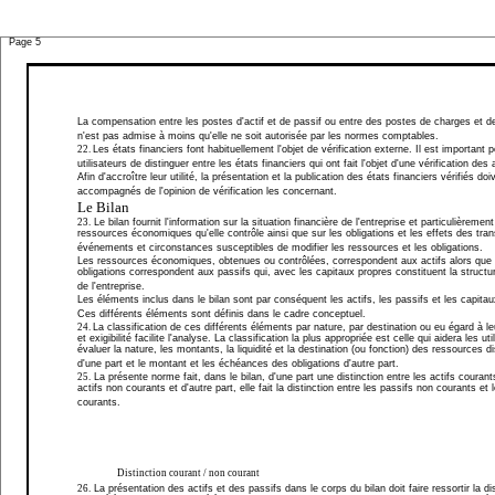
Page 5
La compensation entre les postes d'actif et de passif ou entre des postes de charges et d
n'est pas admise à moins qu'elle ne soit autorisée par les normes comptables.
22.
Les états financiers font habituellement l'objet de vérification externe. Il est important p
utilisateurs de distinguer entre les états financiers qui ont fait l'objet d'une vérification des 
Afin d'accroître leur utilité, la présentation et la publication des états financiers vérifiés doi
accompagnés de l'opinion de vérification les concernant.
Le Bilan
23.
Le bilan fournit l'information sur la situation financière de l'entreprise et particulièrement
ressources économiques qu'elle contrôle ainsi que sur les obligations et les effets des tra
événements et circonstances susceptibles de modifier les ressources et les obligations.
Les ressources économiques, obtenues ou contrôlées, correspondent aux actifs alors que 
obligations correspondent aux passifs qui, avec les capitaux propres constituent la structur
de l'entreprise.
Les éléments inclus dans le bilan sont par conséquent les actifs, les passifs et les capitau
Ces différents éléments sont définis dans le cadre conceptuel.
24.
La classification de ces différents éléments par nature, par destination ou eu égard à leu
et exigibilité facilite l'analyse. La classification la plus appropriée est celle qui aidera les uti
évaluer la nature, les montants, la liquidité et la destination (ou fonction) des ressources d
d'une part et le montant et les échéances des obligations d'autre part.
25.
La présente norme fait, dans le bilan, d'une part une distinction entre les actifs courant
actifs non courants et d'autre part, elle fait la distinction entre les passifs non courants et 
courants.
Distinction courant / non courant
26.
La présentation des actifs et des passifs dans le corps du bilan doit faire ressortir la di