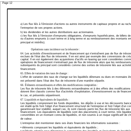
Page 12
a)
Les flux liés à l'émission d'actions ou autres instruments de capitaux propres et au rach
l'entreprise de ses propres actions.
b)
les dividendes et les autres distributions aux actionnaires.
c)
les flux liés à l'émission d'emprunts obligataires, d'emprunts hypothécaires, de billets de
ou d'autres emprunts à court terme et à long terme et au remboursement des montants e
principal et intérêts).
Opérations sans incidence sur la trésorerie :
64.
Les activités d'investissement et de financement qui n'entraînent pas de flux de trésore
exclues de l'état des flux de trésorerie. Il en est ainsi par exemple des conversions de cr
capital. Il en est également des acquisitions d'actifs en leasing qui sont considérées com
opérations de financement n'entraînant pas de flux de trésorerie alors que les rembourse
subséquents du principal sont considérés comme des sorties de trésorerie liés aux activit
financement.
65.
Effets de variation des taux de change :
L'effet de variation des taux de change sur les liquidités détenues ou dues en monnaies é
est présenté dans l'état des flux de trésorerie d'une manière séparée.
66.
Éléments extraordinaires et effets des modifications comptables :
Les flux de trésorerie liés à des éléments extraordinaires et à des effets des modification
doivent être classés comme flux d'activités d'exploitation, d'investissement ou de finance
le cas, et présentés séparément.
67.
Liquidités et équivalents de liquidités :
Les liquidités comprennent les fonds disponibles, les dépôts à vue et les découverts bancai
est établi qu'ils font l'objet d'un financement structurel de l'entreprise et font l'objet d'un c
garantissant leur stabilité, auquel cas, ils sont classés parmi les flux de trésorerie liés aux
financement. Les équivalents de liquidités sont des placements à court terme, très liquide
convertibles en un montant connu de liquidités, et non soumis à un risque significatif de 
de valeur.
L'entreprise doit mentionner dans ses états financiers les informations suivantes :
• éléments composant les liquidités et équivalents de liquidités ;