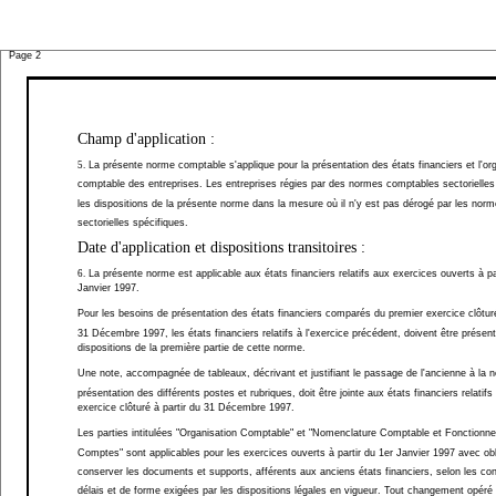
Page 2
Champ d'application :
5.
La présente norme comptable s'applique pour la présentation des états financiers et l'or
comptable des entreprises. Les entreprises régies par des normes comptables sectorielles
les dispositions de la présente norme dans la mesure où il n'y est pas dérogé par les nor
sectorielles spécifiques.
Date d'application et dispositions transitoires :
6.
La présente norme est applicable aux états financiers relatifs aux exercices ouverts à pa
Janvier 1997.
Pour les besoins de présentation des états financiers comparés du premier exercice clôturé
31 Décembre 1997, les états financiers relatifs à l'exercice précédent, doivent être présen
dispositions de la première partie de cette norme.
Une note, accompagnée de tableaux, décrivant et justifiant le passage de l'ancienne à la n
présentation des différents postes et rubriques, doit être jointe aux états financiers relatif
exercice clôturé à partir du 31 Décembre 1997.
Les parties intitulées "Organisation Comptable" et "Nomenclature Comptable et Fonctionn
Comptes" sont applicables pour les exercices ouverts à partir du 1er Janvier 1997 avec obl
conserver les documents et supports, afférents aux anciens états financiers, selon les con
délais et de forme exigées par les dispositions légales en vigueur. Tout changement opéré 