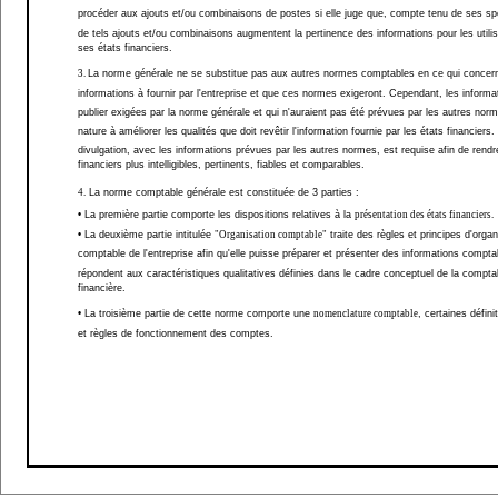
procéder aux ajouts et/ou combinaisons de postes si elle juge que, compte tenu de ses spé
de tels ajouts et/ou combinaisons augmentent la pertinence des informations pour les utili
ses états financiers.
3.
La norme générale ne se substitue pas aux autres normes comptables en ce qui concer
informations à fournir par l'entreprise et que ces normes exigeront. Cependant, les informa
publier exigées par la norme générale et qui n'auraient pas été prévues par les autres nor
nature à améliorer les qualités que doit revêtir l'information fournie par les états financiers.
divulgation, avec les informations prévues par les autres normes, est requise afin de rendr
financiers plus intelligibles, pertinents, fiables et comparables.
4.
La norme comptable générale est constituée de 3 parties :
• La première partie
comporte les dispositions relatives à la
présentation des états financiers.
• La deuxième partie
intitulée
"Organisation comptable"
traite des règles et principes d'organ
comptable de l'entreprise afin qu'elle puisse préparer et présenter des informations compta
répondent aux caractéristiques qualitatives définies dans le cadre conceptuel de la comptab
financière.
• La troisième partie
de cette norme comporte une
nomenclature comptable
, certaines défini
et règles de fonctionnement des comptes.