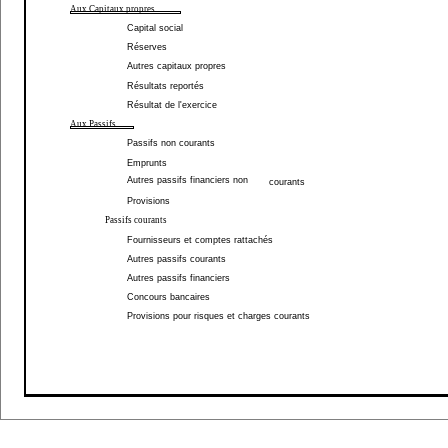
Aux Capitaux propres
Capital social
Réserves
Autres capitaux propres
Résultats reportés
Résultat de l'exercice
Aux Passifs
Passifs non courants
Emprunts
Autres passifs financiers non
courants
Provisions
Passifs courants
Fournisseurs et comptes rattachés
Autres passifs courants
Autres passifs financiers
Concours bancaires
Provisions pour risques et charges courants