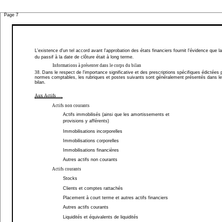
Page 7
L'existence d'un tel accord avant l'approbation des états financiers fournit l'évidence que 
du passif à la date de clôture était à long terme.
Informations à présenter dans le corps du bilan
38.
Dans le respect de l'importance significative et des prescriptions spécifiques édictées 
normes comptables, les rubriques et postes suivants sont généralement présentés dans le
bilan.
Aux Actifs
Actifs non courants
Actifs immobilisés (ainsi que les amortissements et
provisions y afférents)
Immobilisations incorporelles
Immobilisations corporelles
Immobilisations financières
Autres actifs non courants
Actifs courants
Stocks
Clients et comptes rattachés
Placement à court terme et autres actifs financiers
Autres actifs courants
Liquidités et équivalents de liquidités