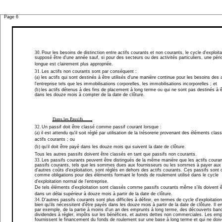
Page 6
30.
Pour les besoins de distinction entre actifs courants et non courants, le cycle d'exploita
supposé être d'une année sauf, si pour des secteurs ou des activités particuliers, une péri
longue est clairement plus appropriée.
31.
Les actifs non courants sont par conséquent :
(a)
les actifs qui sont destinés à être utilisés d'une manière continue pour les besoins des 
l'entreprise tels que les immobilisations corporelles, les immobilisations incorporelles ; et
(b)
les actifs détenus à des fins de placement à long terme ou qui ne sont pas destinés à ê
dans les douze mois à compter de la date de clôture.
Dans les Passifs
32.
Un passif doit être classé comme passif courant lorsque :
(a)
il est attendu qu'il soit réglé par utilisation de la trésorerie provenant des éléments cl
actifs courants ; ou
(b)
qu'il doit être payé dans les douze mois qui suivent la date de clôture.
Tous les autres passifs doivent être classés en tant que passifs non courants.
33.
Les passifs courants peuvent être distingués de la même manière que les actifs couran
passifs courants, tels que les sommes dues aux fournisseurs ou les sommes à payer aux
d'autres coûts d'exploitation, sont réglés en dehors des actifs courants. Ces passifs sont
comme obligations pour des éléments formant le fonds de roulement utilisé dans le cycle
d'exploitation normal de l'entreprise.
De tels éléments d'exploitation sont classés comme passifs courants même s'ils doivent ê
dans un délai supérieur à douze mois à partir de la date de clôture.
34.
D'autres passifs courants sont plus difficiles à définir, en termes de cycle d'exploitatio
bien qu'ils nécessitent d'être payés dans les douze mois à partir de la date de clôture. Il en
par exemple, de la partie à moins d'un an des emprunts à long terme, des découverts ban
dividendes à régler, impôts sur les bénéfices, et autres dettes non commerciales. Les emp
fournissent le financement du fonds de roulement sur une base à long terme et qui ne doiv