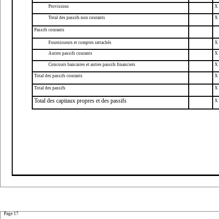
Provisions
X
Total des passifs non courants
X
Passifs courants
Fournisseurs et comptes rattachés
X
Autres passifs courants
X
Concours bancaires et autres passifs financiers
X
Total des passifs courants
X
Total des passifs
X
Total des capitaux propres et des passifs
X
Page 17