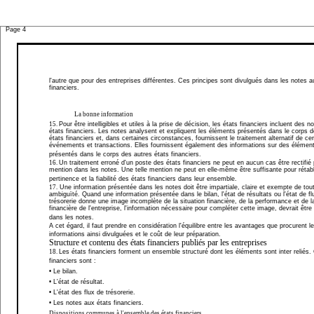
Page 4
l'autre que pour des entreprises différentes. Ces principes sont divulgués dans les notes a
financiers.
La bonne information
15.
Pour être intelligibles et utiles à la prise de décision, les états financiers incluent des n
états financiers. Les notes analysent et expliquent les éléments présentés dans le corps 
états financiers et, dans certaines circonstances, fournissent le traitement alternatif de cer
événements et transactions. Elles fournissent également des informations sur des élémen
présentés dans le corps des autres états financiers.
16.
Un traitement erroné d'un poste des états financiers ne peut en aucun cas être rectifié
mention dans les notes. Une telle mention ne peut en elle-même être suffisante pour rétabli
pertinence et la fiabilité des états financiers dans leur ensemble.
17.
Une information présentée dans les notes doit être impartiale, claire et exempte de tou
ambiguïté. Quand une information présentée dans le bilan, l'état de résultats ou l'état de fl
trésorerie donne une image incomplète de la situation financière, de la performance et de l
financière de l'entreprise, l'information nécessaire pour compléter cette image, devrait être
dans les notes.
A cet égard, il faut prendre en considération l'équilibre entre les avantages que procurent l
informations ainsi divulguées et le coût de leur préparation.
Structure et contenu des états financiers publiés par les entreprises
18.
Les états financiers forment un ensemble structuré dont les éléments sont inter reliés.
financiers sont :
• Le bilan.
• L'état de résultat.
• L'état des flux de trésorerie.
• Les notes aux états financiers.
Dispositions communes à l'ensemble des états financiers