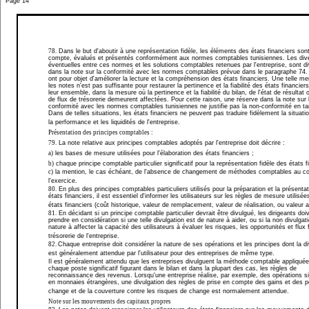
Page 14
78.
Dans le but d'aboutir à une représentation fidèle, les éléments des états financiers sont
compte, évalués et présentés conformément aux normes comptables tunisiennes. Les div
éventuelles entre ces normes et les solutions comptables retenues par l'entreprise, sont d
dans la note sur la conformité avec les normes comptables prévue dans le paragraphe 74.
ont pour objet d'améliorer la lecture et la compréhension des états financiers. Une telle m
les notes n'est pas suffisante pour restaurer la pertinence et la fiabilité des états financier
leur ensemble, dans la mesure où la pertinence et la fiabilité du bilan, de l'état de résultat o
de flux de trésorerie demeurent affectées. Pour cette raison, une réserve dans la note sur 
conformité avec les normes comptables tunisiennes ne justifie pas la non-conformité en tan
Dans de telles situations, les états financiers ne peuvent pas traduire fidèlement la situatio
la performance et les liquidités de l'entreprise.
Présentation des principes comptables :
79.
La note relative aux principes comptables adoptés par l'entreprise doit décrire :
a)
les bases de mesure utilisées pour l'élaboration des états financiers ;
b)
chaque principe comptable particulier significatif pour la représentation fidèle des états f
c)
la mention, le cas échéant, de l'absence de changement de méthodes comptables au c
l'exercice.
80.
En plus des principes comptables particuliers utilisés pour la préparation et la présenta
états financiers, il est essentiel d'informer les utilisateurs sur les règles de mesure utilisé
états financiers (coût historique, valeur de remplacement, valeur de réalisation, ou valeur a
81.
En décidant si un principe comptable particulier devrait être divulgué, les dirigeants doi
prendre en considération si une telle divulgation est de nature à aider, ou si la non divulgat
nature à affecter la capacité des utilisateurs à évaluer les risques, les opportunités et flux 
trésorerie de l'entreprise.
82.
Chaque entreprise doit considérer la nature de ses opérations et les principes dont la di
est généralement attendue par l'utilisateur pour des entreprises de même type.
Il est généralement attendu que les entreprises divulguent la méthode comptable appliquée
chaque poste significatif figurant dans le bilan et dans la plupart des cas, les règles de
reconnaissance des revenus. Lorsqu'une entreprise réalise, par exemple, des opérations si
en monnaies étrangères, une divulgation des règles de prise en compte des gains et des p
change et de la couverture contre les risques de change est normalement attendue.
Note sur les mouvements des capitaux propres