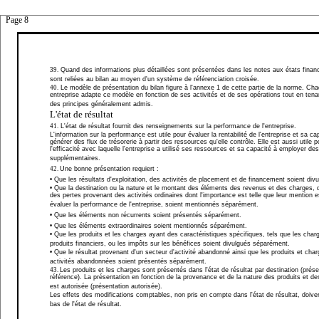
Page 8
39.
Quand des informations plus détaillées sont présentées dans les notes aux états financi
sont reliées au bilan au moyen d'un système de référenciation croisée.
40.
Le modèle de présentation du bilan figure à l'annexe 1 de cette partie de la norme. Ch
entreprise adapte ce modèle en fonction de ses activités et de ses opérations tout en ten
des principes généralement admis.
L'état de résultat
41.
L'état de résultat fournit des renseignements sur la performance de l'entreprise.
L'information sur la performance est utile pour évaluer la rentabilité de l'entreprise et sa ca
générer des flux de trésorerie à partir des ressources qu'elle contrôle. Elle est aussi utile 
l'efficacité avec laquelle l'entreprise a utilisé ses ressources et sa capacité à employer d
supplémentaires.
42.
Une bonne présentation requiert :
• Que les résultats d'exploitation, des activités de placement et de financement soient div
• Que la destination ou la nature et le mo
ntant des éléments des revenus et des charges, 
des pertes provenant des activités ordinaires dont l'importance est telle que leur mention es
évaluer la performance de l'entreprise, soient mentionnés séparément.
• Que les éléments
non récurrents soient présentés séparément.
• Que les éléments extraordinaires soient mentionnés séparément.
• Que les produits et les charges ayant des caractéristiques spécifiques, tels que les char
produits financiers, ou les impôts sur les bénéfices soient divulgués séparément.
• Que le résultat provenant d'un secteur d'activité abandonné ainsi que les produits et cha
activités abandonnées soient présentés séparément.
43.
Les produits et les charges sont présentés dans l'état de résultat par destination (prés
référence). La présentation en fonction de la provenance et de la nature des produits et d
est autorisée (présentation autorisée).
Les effets des modifications comptables, non pris en compte dans l'état de résultat, doiven
bas de l'état de résultat.