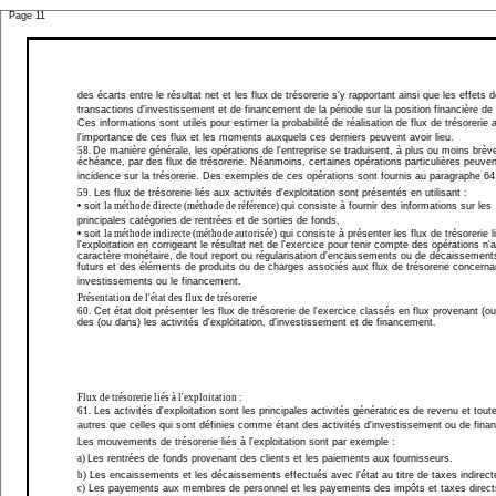
Page 11
des écarts entre le résultat net et les flux de trésorerie s'y rapportant ainsi que les effets 
transactions d'investissement et de financement de la période sur la position financière de l
Ces informations sont utiles pour estimer la probabilité de réalisation de flux de trésorerie 
l'importance de ces flux et les moments auxquels ces derniers peuvent avoir lieu.
58.
De manière générale, les opérations de l'entreprise se traduisent, à plus ou moins brèv
échéance, par des flux de trésorerie. Néanmoins, certaines opérations particulières peuven
incidence sur la trésorerie. Des exemples de ces opérations sont fournis au paragraphe 64
59.
Les flux de trésorerie liés aux activités d'exploitation sont présentés en utilisant :
• soit
la méthode directe (méthode de référence)
qui consiste à fournir des informations sur les
principales catégories de rentrées et de sorties de fonds,
• soit
la méthode indirecte (méthode autorisée)
qui consiste à présenter les flux de trésorerie l
l'exploitation en corrigeant le résultat net de l'exercice pour tenir compte des opérations n
caractère monétaire, de tout report ou régularisation d'encaissements ou de décaissemen
futurs et des éléments de produits ou de charges associés aux flux de trésorerie concerna
investissements ou le financement.
Présentation de l'état des flux de trésorerie
60.
Cet état doit présenter les flux de trésorerie de l'exercice classés en flux provenant (ou 
des (ou dans) les activités d'exploitation, d'investissement et de financement.
Flux de trésorerie liés à l'exploitation :
61.
Les activités d'exploitation sont les principales activités génératrices de revenu et toute
autres que celles qui sont définies comme étant des activités d'investissement ou de fin
Les mouvements de trésorerie liés à l'exploitation sont par exemple :
a)
Les rentrées de fonds provenant des clients et les paiements aux fournisseurs.
b)
Les encaissements et les décaissements effectués avec l'état au titre de taxes indirect
c)
Les payements aux membres de personnel et les payements des impôts et taxes direct