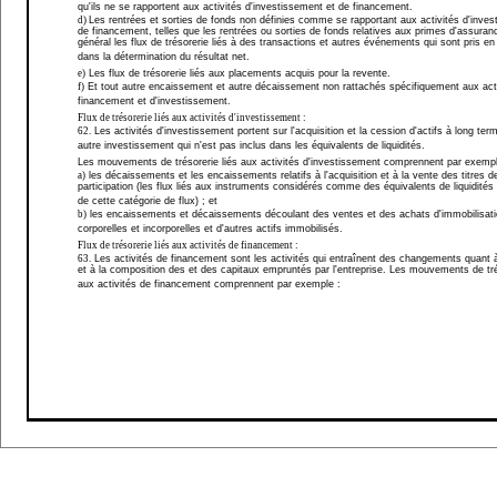
qu'ils ne se rapportent aux activités d'investissement et de financement.
d)
Les rentrées et sorties de fonds non définies comme se rapportant aux activités d'inves
de financement, telles que les rentrées ou sorties de fonds relatives aux primes d'assuran
général les flux de trésorerie liés à des transactions et autres événements qui sont pris e
dans la détermination du résultat net.
e)
Les flux de trésorerie liés aux placements acquis pour la revente.
f)
Et tout autre encaissement et autre décaissement non rattachés spécifiquement aux act
financement et d'investissement.
Flux de trésorerie liés aux activités d'investissement :
62.
Les activités d'investissement portent sur l'acquisition et la cession d'actifs à long ter
autre investissement qui n'est pas inclus dans les équivalents de liquidités.
Les mouvements de trésorerie liés aux activités d'investissement comprennent par exempl
a)
les décaissements et les encaissements relatifs à l'acquisition et à la vente des titres d
participation (les flux liés aux instruments considérés comme des équivalents de liquidités
de cette catégorie de flux) ; et
b)
les encaissements et décaissements découlant des ventes et des achats d'immobilisat
corporelles et incorporelles et d'autres actifs immobilisés.
Flux de trésorerie liés aux activités de financement :
63.
Les activités de financement sont les activités qui entraînent des changements quant à
et à la composition des et des capitaux empruntés par l'entreprise. Les mouvements de tré
aux activités de financement comprennent par exemple :