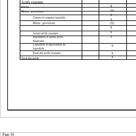
Actifs courants
X
Stocks
(X)
Moins : provisions
X
Clients et comptes rattachés
X
Moins : provisions
(X)
X
X
Autres actifs courants
X
Placements et autres actifs
financiers
Liquidités et équivalents de
X
liquidités
Total des actifs courants
X
X
Total des actifs
Page 16