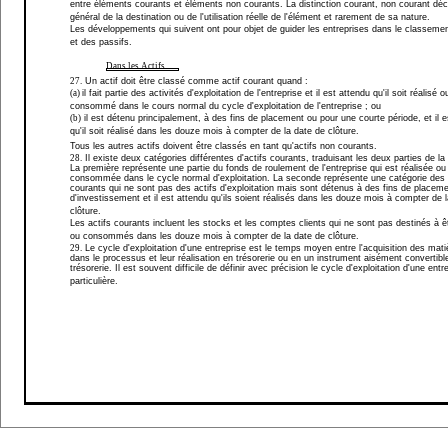
entre éléments courants et éléments non courants. La distinction courant, non courant dé
général de la destination ou de l'utilisation réelle de l'élément et rarement de sa nature.
Les développements qui suivent ont pour objet de guider les entreprises dans le classemen
et des passifs.
Dans les Actifs
27.
Un actif doit être classé comme actif courant quand :
(a)
il fait partie des activités d'exploitation de l'entreprise et il est attendu qu'il soit réalisé o
consommé dans le cours normal du cycle d'exploitation de l'entreprise ; ou
(b)
il est détenu principalement, à des fins de placement ou pour une courte période, et il e
qu'il soit réalisé dans les douze mois à compter de la date de clôture.
Tous les autres actifs doivent être classés en tant qu'actifs non courants.
28.
Il existe deux catégories différentes d'actifs courants, traduisant les deux parties de la 
La première représente une partie du fonds de roulement de l'entreprise qui est réalisée ou
consommée dans le cycle normal d'exploitation. La seconde représente une catégorie des 
courants qui ne sont pas des actifs d'exploitation mais sont détenus à des fins de placem
d'investissement et il est attendu qu'ils soient réalisés dans les douze mois à compter de 
clôture.
Les actifs courants incluent les stocks et les comptes clients qui ne sont pas destinés à êt
ou consommés dans les douze mois à compter de la date de clôture.
29.
Le cycle d'exploitation d'une entreprise est le temps moyen entre l'acquisition des mati
dans le processus et leur réalisation en trésorerie ou en un instrument aisément convertibl
trésorerie. Il est souvent difficile de définir avec précision le cycle d'exploitation d'une entr
particulière.