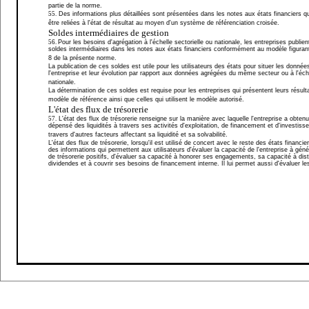
partie de la norme.
55.
Des informations plus détaillées sont présentées dans les notes aux états financiers qu
être reliées à l'état de résultat au moyen d'un système de référenciation croisée.
Soldes intermédiaires de gestion
56.
Pour les besoins d'agrégation à l'échelle sectorielle ou nationale, les entreprises publien
soldes intermédiaires dans les notes aux états financiers conformément au modèle figuran
8 de la présente norme.
La publication de ces soldes est utile pour les utilisateurs des états pour situer les données
l'entreprise et leur évolution par rapport aux données agrégées du même secteur ou à l'éch
nationale.
La détermination de ces soldes est requise pour les entreprises qui présentent leurs résulta
modèle de référence ainsi que celles qui utilisent le modèle autorisé.
L'état des flux de trésorerie
57.
L'état des flux de trésorerie renseigne sur la manière avec laquelle l'entreprise a obtenu
dépensé des liquidités à travers ses activités d'exploitation, de financement et d'investiss
travers d'autres facteurs affectant sa liquidité et sa solvabilité.
L'état des flux de trésorerie, lorsqu'il est utilisé de concert avec le reste des états financier
des informations qui permettent aux utilisateurs d'évaluer la capacité de l'entreprise à géné
de trésorerie positifs, d'évaluer sa capacité à honorer ses engagements, sa capacité à dist
dividendes et à couvrir ses besoins de financement interne. Il lui permet aussi d'évaluer le