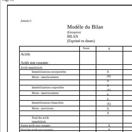
Annexe 1
Modèle du Bilan
(Entreprise)
BILAN
(Exprimé en dinars)
Notes
N
Actifs
Actifs non courants :
Actifs immobilisés
Immobilisations incorporelles
X
(X)
Moins : amortissements
X
X
Immobilisations corporelles
(X)
Moins : amortissements
X
X
Immobilisations financières
(X)
Moins : provisions
X
X
Total des actifs
immobilisés
Autres actifs non courants
X
Total des actifs non courants
X