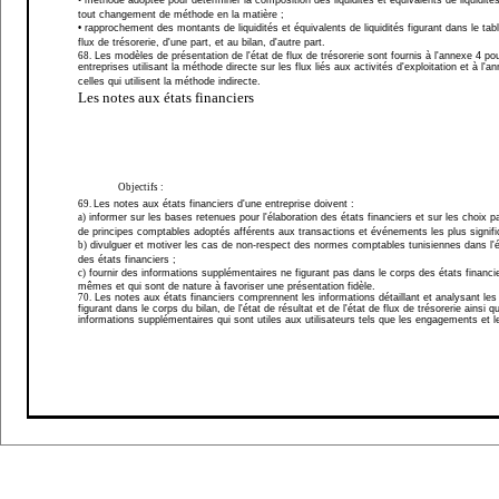
• métho
de adoptée pour déterminer la composition des liquidités et équivalents de liquidités
tout changement de méthode en la matière ;
• rapprochement des montants de liquidités et équivalents de liquidités figurant dans le ta
flux de trésorerie, d'une part, et au bilan, d'autre part.
68.
Les modèles de présentation de l'état de flux de trésorerie sont fournis à l'annexe 4 pou
entreprises utilisant la méthode directe sur les flux liés aux activités d'exploitation et à l'a
celles qui utilisent la méthode indirecte.
Les notes aux états financiers
Objectifs :
69.
Les notes aux états financiers d'une entreprise doivent :
a)
informer sur les bases retenues pour l'élaboration des états financiers et sur les choix pa
de principes comptables adoptés afférents aux transactions et événements les plus signific
b)
divulguer et motiver les cas de non-respect des normes comptables tunisiennes dans l'é
des états financiers ;
c)
fournir des informations supplémentaires ne figurant pas dans le corps des états financi
mêmes et qui sont de nature à favoriser une présentation fidèle.
70.
Les notes aux états financiers comprennent les informations détaillant et analysant le
figurant dans le corps du bilan, de l'état de résultat et de l'état de flux de trésorerie ainsi 
informations supplémentaires qui sont utiles aux utilisateurs tels que les engagements et l