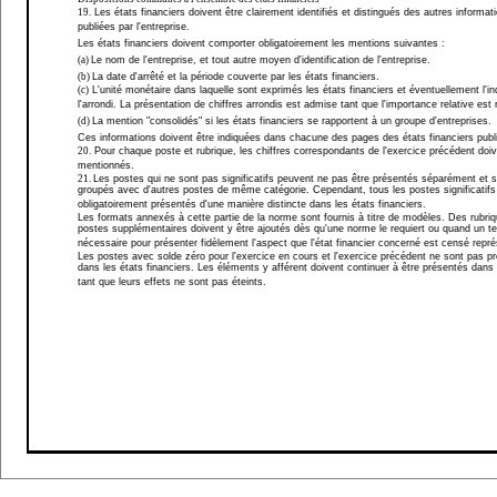
19.
Les états financiers doivent être clairement identifiés et distingués des autres informat
publiées par l'entreprise.
Les états financiers doivent comporter obligatoirement les mentions suivantes :
(a)
Le nom de l'entreprise, et tout autre moyen d'identification de l'entreprise.
(b)
La date d'arrêté et la période couverte par les états financiers.
(c)
L'unité monétaire dans laquelle sont exprimés les états financiers et éventuellement l'in
l'arrondi. La présentation de chiffres arrondis est admise tant que l'importance relative est
(d)
La mention "consolidés" si les états financiers se rapportent à un groupe d'entreprises.
Ces informations doivent être indiquées dans chacune des pages des états financiers publ
20.
Pour chaque poste et rubrique, les chiffres correspondants de l'exercice précédent doiv
mentionnés.
21.
Les postes qui ne sont pas significatifs peuvent ne pas être présentés séparément et s
groupés avec d'autres postes de même catégorie. Cependant, tous les postes significatifs
obligatoirement présentés d'une manière distincte dans les états financiers.
Les formats annexés à cette partie de la norme sont fournis à titre de modèles. Des rubriq
postes supplémentaires doivent y être ajoutés dès qu'une norme le requiert ou quand un tel
nécessaire pour présenter fidèlement l'aspect que l'état financier concerné est censé repré
Les postes avec solde zéro pour l'exercice en cours et l'exercice précédent ne sont pas p
dans les états financiers. Les éléments y afférent doivent continuer à être présentés dans
tant que leurs effets ne sont pas éteints.