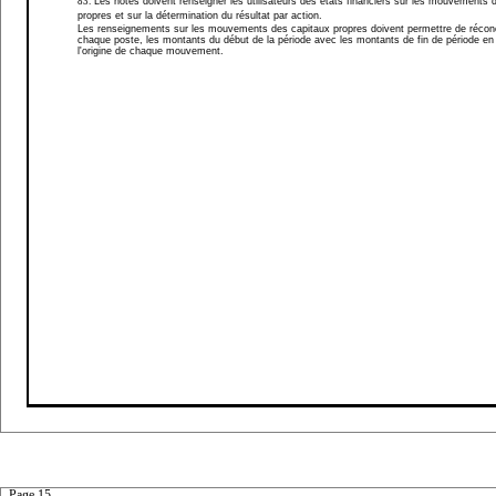
83.
Les notes doivent renseigner les utilisateurs des états financiers sur les mouvements 
propres et sur la détermination du résultat par action.
Les renseignements sur les mouvements des capitaux propres doivent permettre de réconci
chaque poste, les montants du début de la période avec les montants de fin de période en 
l'origine de chaque mouvement.
Page 15