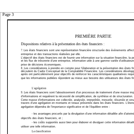
Page 3
PREMIÈRE PARTIE
Dispositions relatives
à la présentation des états financiers
:
7.
Les états financiers sont une représentation financière structurée des événements affec
entreprise et des transactions réalisées par elle.
L'objectif des états financiers est de fournir une information sur la situation financière, la
et les flux de trésorerie d'une entreprise, information utile à une gamme variée d'utilisateur
prise de décisions économiques.
8.
Les considérations à prendre en compte pour l'élaboration et la présentation des états fi
découlent du Cadre Conceptuel de la Comptabilité Financière. Les considérations développ
après ont particulièrement pour objectifs de renforcer les caractéristiques qualitatives requ
que les informations publiées répondent au mieux aux besoins des utilisateurs des états fi
L'agrégation
9.
Les états financiers sont l'aboutissement d'un processus de traitement d'une masse imp
d'informations et requièrent la nécessité de simplification, de synthèse et de structuration.
Cette masse d'informations est collectée, analysée, interprétée, mesurée, résumée et str
travers d'une agrégation en montants et totaux présentés dans les états financiers. L'éten
agrégation dépendra de l'importance significative et de l'équilibre entre :
- les avantages procurés par la divulgation d'une information détaillée afin d'attein
objectifs des états financiers, et ;
- les coûts supportés aussi bien pour élaborer et divulguer cette information détail
utiliser une telle information.
La classification