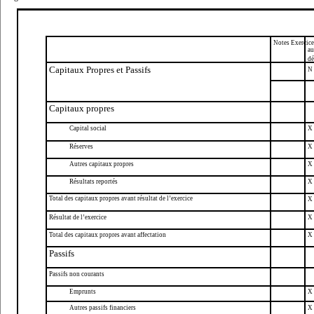
Notes Exercice
au
dé
Capitaux Propres et Passifs
N
Capitaux propres
Capital social
X
Réserves
X
Autres capitaux propres
X
Résultats reportés
X
Total des capitaux propres avant résultat de l’exercice
X
Résultat de l’exercice
X
Total des capitaux propres avant affectation
X
Passifs
Passifs non courants
Emprunts
X
Autres passifs financiers
X