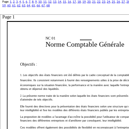
Page:
1
,
2
,
3
,
4
,
5
,
6
,
7
,
8
,
9
,
10
,
11
,
12
,
13
,
14
,
15
,
16
,
17
,
18
,
19
,
20
,
21
,
22
,
23
,
24
,
25
,
26
,
27
,
2
59
,
60
,
61
,
62
,
63
,
64
,
65
,
66
,
67
,
68
Page 1
NC 01
Norme Comptable Générale
Objectifs :
1.
Les objectifs des états financiers ont été définis par le cadre conceptuel de la comptabili
financière. Ils consistent notamment à fournir des renseignements utiles à la prise de déci
économiques sur la situation financière, la performance et la manière avec laquelle l'entrep
obtenu et dépensé des liquidités.
2.
La présente norme traite de la manière selon laquelle les états financiers sont présentés 
d'atteindre de tels objectifs.
Elle fournit des directives pour la présentation des états financiers selon une structure qu
leur intelligibilité et fixe les modèles des différents états financiers publiés par les entrepris
La proposition de modèles a l'avantage d'accroître la possibilité pour l'utilisateur de compar
financiers des différentes entreprises et d'améliorer par conséquent, leur intelligibilité.
Ces modèles offrent également des possibilités de flexibilité en reconnaissant à l'entreprise