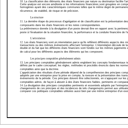
10.
La classification des éléments des états financiers par nature ou destination facilite l'a
Cette analyse est encore améliorée si les informations financières sont groupées en com
homogènes ayant des caractéristiques communes telles que le même degré de permanen
récurrence, de stabilité, de risque et de précision.
La structure
11.
La dernière étape du processus d'agrégation et de classification est la présentation des
composants dans les états financiers et les notes correspondantes.
La prééminence donnée à la divulgation d'un poste devrait être en rapport avec la pertinen
poste à l'évaluation de la situation financière, la performance et la conduite financière de l'
L'articulation
12.
Les états financiers sont en interrelation parce qu'ils reflètent différents aspects des
transactions ou des mêmes événements affectant l'entreprise. L'interrelation découle de la
double et du fait que les différents états financiers sont fondés sur les mêmes jugements
de calcul pour les différents aspects des éléments qui les composent.
Les principes comptables généralement admis
13.
Les principes comptables généralement admis englobent les concepts fondamentaux t
définis par le cadre conceptuel, les règles, méthodes et procédés énoncés dans les norme
comptables ainsi que la doctrine.
L'appréciation des résultats d'une période dépend de la compréhension des principes comp
adoptés par une entreprise pour la prise en compte, la mesure et la présentation des trans
événements de la période. Ces principes doivent être sélectionnés, en s'appuyant sur les 
comptables admis, de façon à aboutir à des états financiers fiables, pertinents et compara
14.
La divulgation des principes comptables pertinents et essentiels adoptés par l'entrepris
changements de ces principes et des incidences de tels changements permet aux utilisate
comparer ces politiques comptables utilisées aussi bien par une même entreprise d'un exe