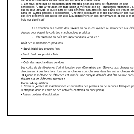
3.
Les frais généraux de production sont affectés selon les clefs de répartition les plus
pertinentes. Cette affectation est faite selon la méthode dite de "l'imputation rationnelle". Si
est en sous activité, la quote-part de frais généraux non affectés aux coûts des ventes es
dans les "autres charges d'exploitation". Une note expliquant le mode d'affectation des fra
doit être présentée lorsqu'elle est utile à la compréhension des performances et que le mo
frais est significatif.
4.
La variation des stocks des travaux en cours est ajoutée ou retranchée aux élé
dessus pour obtenir le coût des marchandises produites.
5.
Détermination du coût des marchandises vendues :
Coût des marchandises produites
+ Stock initial des produits finis
- Stock final des produits finis
= Coût des marchandises vendues
Les coûts de distribution et d'administration sont déterminés par référence aux charges se
directement à ces fonctions. Les autres charges sont classées dans les autres charges d'e
50.
Quand la méthode de référence est utilisée, une analyse détaillée doit être fournie dans 
résultat sur les éléments suivants :
Produits d'exploitation
• Revenus (Ventes de marchandises et/ou ventes des produits ou de services fabriqués pa
l'entreprise dans le cadre de ses activités centrales ou principales).
• Autres produits d'exploitation.