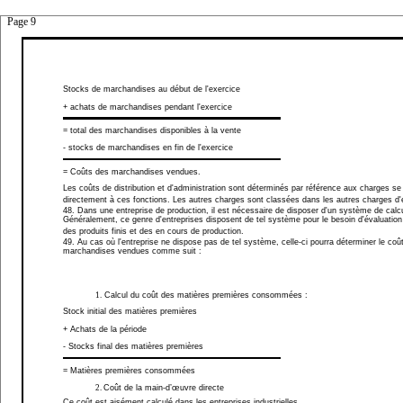
Page 9
Stocks de marchandises au début de l'exercice
+ achats de marchandises pendant l'exercice
= total des marchandises disponibles à la vente
- stocks de marchandises en fin de l'exercice
= Coûts des marchandises vendues.
Les coûts de distribution et d'administration sont déterminés par référence aux charges se
directement à ces fonctions. Les autres charges sont classées dans les autres charges d'e
48. Dans une entreprise de production, il est nécessaire de disposer d'un système de calc
Généralement, ce genre d'entreprises disposent de tel système pour le besoin d'évaluatio
des produits finis et des en cours de production.
49. Au cas où l'entreprise ne dispose pas de tel système, celle-ci pourra déterminer le coû
marchandises vendues comme suit :
1.
Calcul du coût des matières premières consommées :
Stock initial des matières premières
+ Achats de la période
- Stocks final des matières premières
= Matières premières consommées
2.
Coût de la main-
d’œuvre directe
Ce coût est aisément calculé dans les entreprises industrielles.