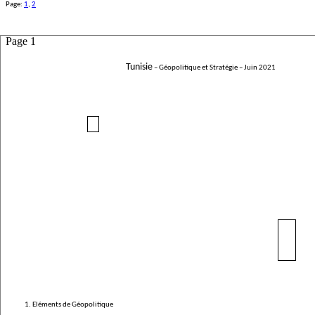
Page:
1
,
2
Page 1
Tunisie
– Géopolitique et Stratégie –
Juin 2021
1. Eléments de Géopolitique