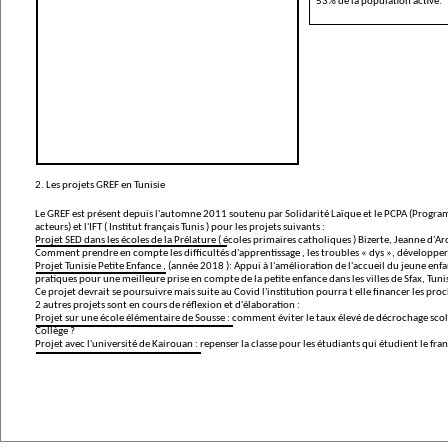
53% de la population activ
e.
2. Les projets GREF en Tunisie
Le GREF est présent depuis l'automne 2011 soutenu par Solidarité Laïque et le PCPA (Progr
acteurs) et l'IFT ( Institut français Tunis ) pour les projets suivants :
Projet SED dans les écoles de la Prélature ( écoles primaires catholiques ) Bizerte, Jeanne d'A
Comment prendre en compte les difficultés d'apprentissage , les troubles « dys », développer 
Projet Tunisie Petite Enfance , (année 2018 ): Appui à l'amélioration de l'accueil du jeune enfan
pratiques pour une meilleure prise en compte de la petite enfance dans les villes de Sfax, Tun
Ce projet devrait se poursuivre mais suite au Covid l'institution pourra t elle financer les pro
2 autres projets sont en cours de réflexion et d'élaboration :
Projet sur une école élémentaire de Sousse : comment éviter le taux élevé de décrochage scol
Collège ?
Projet avec l'université de Kairouan : repenser la classe pour les étudiants qui étudient le fran