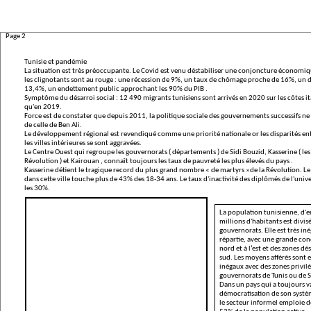
Page 2
T
unisie et pandémie
La situation est très préoccupante. Le Covid est venu déstabiliser une conjoncture économique
les clignotants sont au rouge : une récession de 9%, un taux de chômage proche de 16%, un d
13,4%, un endettement public approchant les 90% du PIB .
Symptôme du désarroi social :
12 490 migrants tunisiens
sont arrivés en 2020 sur les côtes it
qu'en 2019.
Force est de constater que depuis 2011, la politique sociale des gouvernements successifs n
de celle de Ben Ali.
Le développement régional est revendiqué comme une priorité nationale or les disparités entre
les villes intérieures se sont aggravées.
Le Centre Ouest qui regroupe les gouvernorats ( départements ) de Sidi Bouzid, Kasserine ( les
Révolution ) et Kairouan , connaît toujours les taux de pauvreté les plus élevés du pays .
Kasserine détient le tragique record du plus grand nombre « de martyrs »de la Révolution. L
dans cette ville touche plus de 43% des 18-34 ans. Le taux d'inactivité des diplômés de l'univ
les 30%.
La population tunisienne, d'
millions d'habitants est divis
gouvernorats. Elle est très i
répartie, avec une grande con
nord et à l’est et des zones dé
sud. Les moyens afférés sont e
inégaux avec des zones privilé
gouvernorats de Tunis ou de S
Dans un pays qui a toujours v
démocratisation de son systèm
le secteur informel emploie 