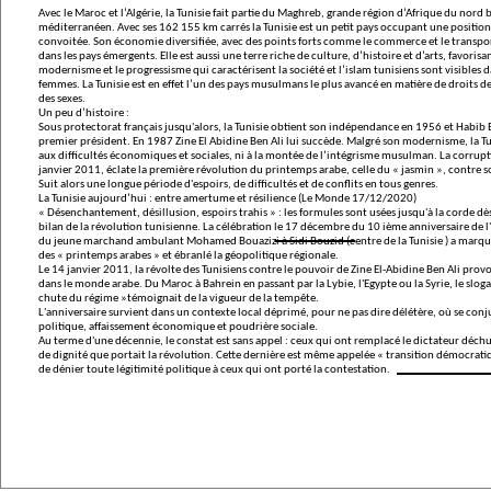
Avec le Maroc et l’Algérie, la Tunisie fait partie du Maghreb, grande région d’Afrique du nord 
méditerranéen. Avec ses 162 155 km carrés la Tunisie est un petit pays occupant une position
convoitée. Son économie diversifiée, avec des points forts comme le commerce et le transpor
dans les pays émergents. Elle est aussi une terre riche de culture, d’histoire et d’arts, favorisa
modernisme et le progressisme qui caractérisent la société et l’islam tunisiens sont visibles da
femmes. La Tunisie est en effet l’un des pays musulmans le plus avancé en matière de droits d
des sexes.
Un peu d’histoire :
Sous protectorat français jusqu'alors, la Tunisie obtient son indépendance en 1956 et Habib 
premier président. En 1987 Zine El Abidine Ben Ali lui succède. Malgré son modernisme, la T
aux difficultés économiques et sociales, ni à la montée de l’intégrisme musulman. La corrupt
janvier 2011, éclate la première révolution du printemps arabe, celle du « jasmin », contre s
Suit alors une longue période d'espoirs, de difficultés et de conflits en tous genres.
La Tunisie aujourd’hui : entre amertume et résilience
(Le Monde 17/12/2020)
« Désenchantement, désillusion, espoirs trahis » : les formules sont usées jusqu'à la corde d
bilan de la révolution tunisienne. La célébration le 17 décembre du 10 ième anniversaire de l
du jeune marchand ambulant
Mohamed Bouazizi à Sidi Bouzid
(centre de la Tunisie ) a marq
des « printemps arabes » et ébranlé la géopolitique régionale.
Le 14 janvier 2011, la révolte des Tunisiens contre le pouvoir de Zine El-Abidine Ben Ali pro
dans le monde arabe. Du Maroc à Bahrein en passant par la Lybie, l'Egypte ou la Syrie, le sloga
chute du régime »témoignait de la vigueur de la tempête.
L'anniversaire survient dans un contexte local déprimé, pour ne pas dire délétère, où se conj
politique, affaissement économique et poudrière sociale.
Au terme d'une décennie, le constat est sans appel : ceux qui ont remplacé le dictateur déch
de dignité que portait la révolution. Cette dernière est même appelée « transition démocratiq
de dénier toute légitimité politique à ceux qui ont porté la contestation.