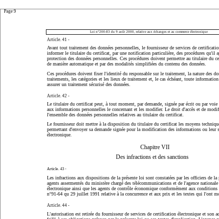
Page 9
Loi n°200-83 du 9 août 2000, relative aux échanges et au commerce électronique
Article. 41 -
Avant tout traitement des données personnelles, le fournisseur de services de certificatio
informer le titulaire du certificat, par une notification particulière, des procédures qu'il
protection des données personnelles. Ces procédures doivent permettre au titulaire du cer
de manière automatique et par des modalités simplifiées du contenu des données.
Ces procédures doivent fixer l'identité du responsable sur le traitement, la nature des do
traitements, les catégories et les lieux de traitement et, le cas échéant, toute informatio
assurer un traitement sécurisé des données.
Article. 42 -
Le titulaire du certificat peut, à tout moment, par demande, signée par écrit ou par voie
aux informations personnelles le concernant et les modifier. Le droit d'accès et de modif
l'ensemble des données personnelles relatives au titulaire du certificat.
Le fournisseur doit mettre à la disposition du titulaire du certificat les moyens techniqu
permettant d'envoyer sa demande signée pour la modification des informations ou leur 
électronique.
Chapitre VII
Des infractions et des sanctions
Article. 43 -
Les infractions aux dispositions de la présente loi sont constatées par les officiers de la 
agents assermentés du ministère chargé des télécommunications et de l'agence nationale d
électronique ainsi que les agents de contrôle économique conformément aux conditions p
n°91-64 qu 29 juillet 1991 relative à la concurrence et aux prix et les textes qui l'ont m
Article. 44 -
L'autorisation est retirée du fournisseur de services de certification électronique et son act