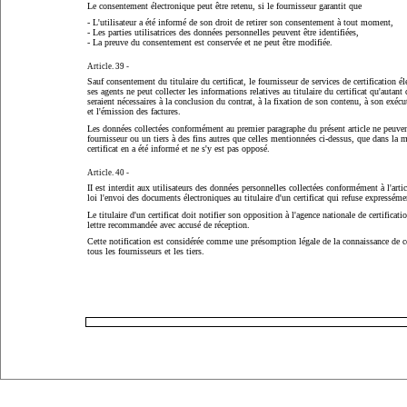
Le consentement électronique peut être retenu, si le fournisseur garantit que
- L'utilisateur a été informé de son droit de retirer son consentement à tout moment,
- Les parties utilisatrices des données personnelles peuvent être identifiées,
- La preuve du consentement est conservée et ne peut être modifiée.
Article. 39 -
Sauf consentement du titulaire du certificat, le fournisseur de services de certification é
ses agents ne peut collecter les informations relatives au titulaire du certificat qu'autan
seraient nécessaires à la conclusion du contrat, à la fixation de son contenu, à son exécu
et l'émission des factures.
Les données collectées conformément au premier paragraphe du présent article ne peuvent 
fournisseur ou un tiers à des fins autres que celles mentionnées ci-dessus, que dans la m
certificat en a été informé et ne s'y est pas opposé.
Article. 40 -
II est interdit aux utilisateurs des données personnelles collectées conformément à l'artic
loi l'envoi des documents électroniques au titulaire d'un certificat qui refuse expressémen
Le titulaire d'un certificat doit notifier son opposition à l'agence nationale de certificati
lettre recommandée avec accusé de réception.
Cette notification est considérée comme une présomption légale de la connaissance de c
tous les fournisseurs et les tiers.