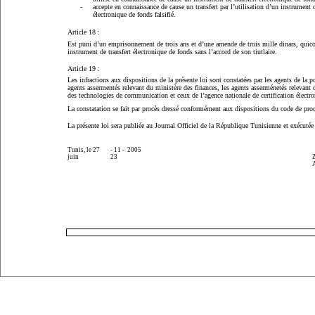
-
accepte en connaissance de cause un transfert par l’utilisation d’un instrument d
électronique de fonds falsifié.
Article 18 :
Est puni d’un emprisonnement de trois ans et d’une amende de trois mille dinars, quico
instrument de transfert électronique de fonds sans l’accord de son tiutlaire.
Article 19 :
Les infractions aux dispositions de la présente loi sont constatées par les agents de la po
agents assermentés relevant du ministère des finances, les agents asserménetés relevant 
des technologies de communication et ceux de l’agence nationale de certification électro
La constatation se fait par procès dressé conformément aux dispositions du code de pro
La présente loi sera publiée au Journal Officiel de la République Tunisienne et exécutée
Tunis, le 27
- 11 -
2005
juin
23
A