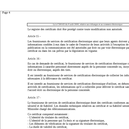
Page 4
Loi n°200-83 du 9 août 2000, relative aux échanges et au commerce électronique
Le registre des certificats doit être protégé contre toute modification non autorisée.
Article 15 –
Les fournisseurs de services de certification électronique ainsi que leurs agents doivent g
informations confiées à eux dans le cadre de l'exercice de leurs activités à l'exception de
publication ou la communication ont été autorisées par écrit ou par voie électronique par
certificat ou dans les cas prévus par la législation en vigueur.
Article. 16 -
En cas de demande de certificat, le fournisseur de services de certification électronique c
informations à caractère personnel directement auprès de la personne concernée ou, moy
écrit ou électronique, auprès des tiers.
Il est interdit au fournisseur de services de certification électronique de collecter les in
nécessaires à la délivrance du certificat.
II est interdit au fournisseur de services de certification électronique d'utiliser, en dehor
activités de certification, les informations qu'il a collectées pour délivrer le certificat s
l'accord écrit ou électronique de la personne concernée.
Article. 17 -
Le fournisseur de services de certification électronique émet des certificats conformes a
sécurité et de fiabilité. Les données techniques relatives au certificat et sa fiabilité seron
Ministère chargé des télécommunications.
Ce certificat comprend notamment :
- L'identité du titulaire du certificat,
- L'identité de la personne qui l'a émis et sa signature électronique,
- Les éléments de vérification de la signature du titulaire du certificat,
- La durée de validité du certificat,