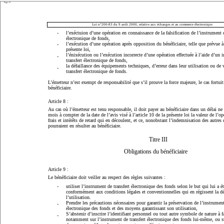
Page 13
Loi n°200-83 du 9 août 2000, relative aux échanges et au commerce électronique
-
l’exéctuion d’une opération en connaissance de la falsification de l’instrument d
électronique de fonds,
l’exécution d’une opération après opposition du bénéficiaire, telle que prévue à 
-
présente loi,
l’énixécution ou l’exécution incorrecte d’une opération effectuée à l’aide d’un 
-
transfert électronique de fonds,
la défaillance des équipements techniques, d’erreur dans leur utilisation ou de 
-
transfert électronique de fonds.
L’émetteur n’est exempt de responsabilité que s’il prouve la force majeure, le cas fortuit
bénéficiaire.
Article 8 :
Au cas où l’émetteur est tenu responsable, il doit payer au bénéficiaire dans un délai ne
mois à compter de la date de l’avis visé à l’article 10 de la présente loi la valeur de l’opé
frais et intérêts de retard qui en découlent, et ce, nonobstant l’indemnisation des autr
pourraient en résulter au bénéficiaire.
Titre III
Obligations du bénéficiaire
Article 9 :
Le bénéficiaire doit veiller au respect des règles suivantes :
-
utiliser l’instrument de transfert électronique des fonds selon le but qui lui a é
conformément aux conditions légales et conventionnelles qui en régissent la dé
l’utilisation.
Prendre les précautions nécessaires pour garantir la préservation de l’instrument
-
électronique des fonds et des moyens garantissant son utilisation,
S’abstenir d’inscrire l’identifiant personnel ou tout autre symbole de nature à fa
-
notamment sur l’instrument de transfert électronique des fonds lui-même, ou su