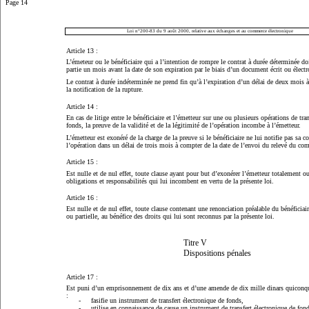
Page 14
Loi n°200-83 du 9 août 2000, relative aux échanges et au commerce électronique
Article 13 :
L’émeteur ou le bénéficiaire qui a l’intention de rompre le contrat à durée déterminée doi
partie un mois avant la date de son expiration par le biais d’un document écrit ou électr
Le contrat à durée indéterminée ne prend fin qu’à l’expiration d’un délai de deux mois à
la notification de la rupture.
Article 14 :
En cas de litige entre le bénéficiaire et l’émetteur sur une ou plusieurs opérations de tra
fonds, la preuve de la validité et de la légitimité de l’opération incombe à l’émetteur.
L’émetteur est exonéré de la charge de la preuve si le bénéficiaire ne lui notifie pas sa c
l’opération dans un délai de trois mois à compter de la date de l’envoi du relevé du com
Article 15 :
Est nulle et de nul effet, toute clause ayant pour but d’exonérer l’émetteur totalement o
obligations et responsabilités qui lui incombent en vertu de la présente loi.
Article 16 :
Est nulle et de nul effet, toute clause contenant une renonciation préalable du bénéficiaire
ou partielle, au bénéfice des droits qui lui sont reconnus par la présente loi.
Titre V
Dispositions pénales
Article 17 :
Est puni d’un emprisonnement de dix ans et d’une amende de dix mille dinars quiconq
:
-
fasifie un instrument de transfert électronique de fonds,
-
utilise en connaissance de cause un instrument de transfert électronique de fonds