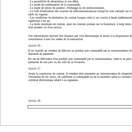
- La possibilité de rétractation et son délai,
- Le mode de confirmation de la commande,
- Le mode de retour du produit, d'échange ou de remboursement,
- Le coût d'utilisation des moyens de télécommunications lorsqu'ils sont calculés sur un
tarifs en vigueur,
- Les conditions de résiliation du contrat lorsque celui-ci est conclu à durée indétermin
supérieure à un an,
- La durée minimale du contrat, pour les contrats portant sur la fourniture, à long term
d'un produit ou d'un service.
Ces informations doivent être fournies par voie électronique et mises à la disposition
consultation à tous les stades de la transaction.
Article. 26 –
Il est interdit au vendeur de délivrer un produit non commandé par le consommateur lors
demande de paiement.
En cas de délivrance d'un produit non commandé par le consommateur, celui-ci ne peut ê
paiement de son prix ou du coût de sa livraison.
Article. 27 -
Avant la conclusion du contrat, le vendeur doit permettre au consommateur de récapitul
l'ensemble de ses choix, de confirmer la commande ou de la modifier selon sa volonté e
certificat électronique relatif à sa signature.
Article. 28 -