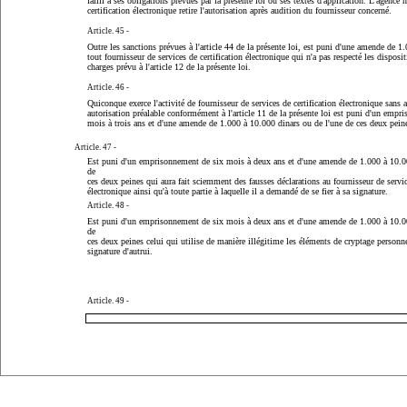
failli à ses obligations prévues par la présente loi ou ses textes d'application. L'agence 
certification électronique retire l'autorisation après audition du fournisseur concerné.
Article. 45 -
Outre les sanctions prévues à l'article 44 de la présente loi, est puni d'une amende de 1
tout fournisseur de services de certification électronique qui n'a pas respecté les disposi
charges prévu à l'article 12 de la présente loi.
Article. 46 -
Quiconque exerce l'activité de fournisseur de services de certification électronique sans
autorisation préalable conformément à l'article 11 de la présente loi est puni d'un emp
mois à trois ans et d'une amende de 1.000 à 10.000 dinars ou de l'une de ces deux pein
Article. 47 -
Est puni d'un emprisonnement de six mois à deux ans et d'une amende de 1.000 à 10.00
de
ces deux peines qui aura fait sciemment des fausses déclarations au fournisseur de servic
électronique ainsi qu'à toute partie à laquelle il a demandé de se fier à sa signature.
Article. 48 -
Est puni d'un emprisonnement de six mois à deux ans et d'une amende de 1.000 à 10.00
de
ces deux peines celui qui utilise de manière illégitime les éléments de cryptage personnel
signature d'autrui.
Article. 49 -