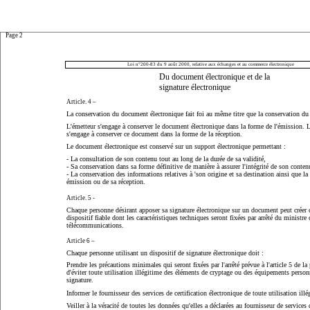
Page 2
Loi n°200-83 du 9 août 2000, relative aux échanges et au commerce électronique
Du document électronique et de la
signature électronique
Article. 4 –
La conservation du document électronique fait foi au même titre que la conservation du
L'émetteur s'engage à conserver le document électronique dans la forme de l'émission. L
s'engage à conserver ce document dans la forme de la réception.
Le document électronique est conservé sur un support électronique permettant :
- La consultation de son contenu tout au long de la durée de sa validité,
- Sa conservation dans sa forme définitive de manière à assurer l'intégrité de son conten
- La conservation des informations relatives à 'son origine et sa destination ainsi que la 
émission ou de sa réception.
Article. 5 -
Chaque personne désirant apposer sa signature électronique sur un document peut créer c
dispositif fiable dont les caractéristiques techniques seront fixées par arrêté du ministre
télécommunications.
Article 6 –
Chaque personne utilisant un dispositif de signature électronique doit :
Prendre les précautions minimales qui seront fixées par l'arrêté prévue à l'article 5 de la 
d'éviter toute utilisation illégitime des éléments de cryptage ou des équipements personn
signature.
Informer le fournisseur des services de certification électronique de toute utilisation illé
Veiller à la véracité de toutes les données qu'elles a déclarées au fournisseur de services 