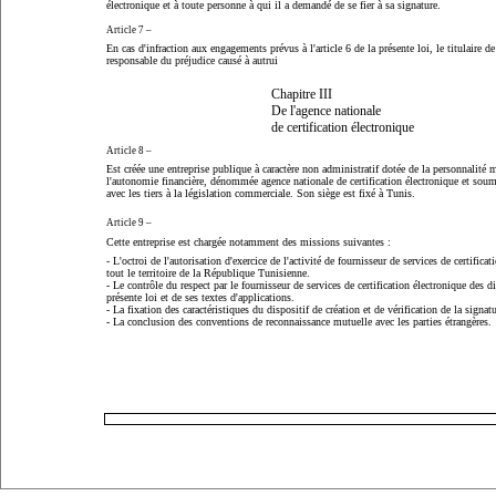
électronique et à toute personne à qui il a demandé de se fier à sa signature.
Article 7 –
En cas d'infraction aux engagements prévus à l'article 6 de la présente loi, le titulaire de
responsable du préjudice causé à autrui
Chapitre III
De l'agence nationale
de certification électronique
Article 8 –
Est créée une entreprise publique à caractère non administratif dotée de la personnalité m
l'autonomie financière, dénommée agence nationale de certification électronique et soum
avec les tiers à la législation commerciale. Son siège est fixé à Tunis.
Article 9
–
Cette entreprise est chargée notamment des missions suivantes :
- L'octroi de l'autorisation d'exercice de l'activité de fournisseur de services de certifica
tout le territoire de la République Tunisienne.
- Le contrôle du respect par le fournisseur de services de certification électronique des d
présente loi et de ses textes d'applications.
- La fixation des caractéristiques du dispositif de création et de vérification de la signatu
- La conclusion des conventions de reconnaissance mutuelle avec les parties étrangères.