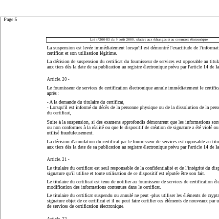
Page 5
Loi n°200-83 du 9 août 2000, relative aux échanges et au commerce électronique
La suspension est levée immédiatement lorsqu'il est démontré l'exactitude de l'informa
certificat et son utilisation légitime.
La décision de suspension du certificat du fournisseur de services est opposable au titulai
aux tiers dès la date de sa publication au registre électronique prévu par l'article 14 de la
Article. 20 -
Le fournisseur de services de certification électronique annule immédiatement le certifica
après :
- A la demande du titulaire du certificat,
- Lorsqu'il est informé du décès de la personne physique ou de la dissolution de la pers
du certificat,
Suite à la suspension, si des examens approfondis démontrent que les informations sont 
ou non conformes à la réalité ou que le dispositif de création de signature a été violé ou l
utilisé frauduleusement.
La décision d'annulation du certificat par le fournisseur de services est opposable au titul
aux tiers dès la date de sa publication au registre électronique prévu par l'article 14 de la
Article. 21 -
Le titulaire du certificat est seul responsable de la confidentialité et de l'intégrité du dis
signature qu'il utilise et toute utilisation de ce dispositif est réputée être son fait.
Le titulaire du certificat est tenu de notifier au fournisseur de services de certification é
modification des informations contenues dans le certificat.
Le titulaire du certificat suspendu ou annulé ne peut -plus utiliser les éléments de crypt
signature objet de ce certificat et il ne peut faire certifier ces éléments de nouveaux par 
de services de certification électronique.