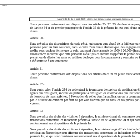
Page 10
Loi n°200-83 du 9 août 2000, relative aux échanges et au commerce électronique
Toute personne contrevenant aux dispositions des articles 25, 27, 29, du deuxième parag
de l'article 34 et du premier paragraphe de l'article 35 de la présente loi est puni d'un
dinars.
Article. 50 -
Sans préjudice des dispositions du code pénal, quiconque aura abusé de la faiblesse ou 
personne pour lui faire souscrire, dans le cadre d'une vente électronique, des engageme
crédits sous quelque forme que ce soit, sera puni d'une amende de 1000 à 20.000 dinars
circonstances montrent que cette personne n'était pas en mesure d'apprécier la portée de
prenait ou de déceler les ruses ou artifices déployés pour la convaincre à y souscrire ou f
a été soumise à une contrainte.
Article. 51 -
Toute personne contrevenant aux dispositions des articles 38 et 39 est punie d'une ame
dinars.
Article. 52 -
Sont punis selon l'article 254 du code pénal le fournisseur de services de certification él
agents qui divulguent, incitent ou participent à divulguer les informations qui leur sont
de l'exercice de leurs activités, à l'exception de celles dont la publication ou la commun
par le titulaire du certificat par écrit ou par voie électronique ou dans les cas prévus par 
vigueur.
Article. 53 -
Sans préjudice des droits des victimes à réparation, le ministre chargé du commerce peut
transactions concernant les infractions prévues à l'article 49 de la présente loi et qui son
conformément aux dispositions de la présente loi.
Sans préjudice des droits des victimes à réparation, le ministre chargé d61-la tutelle de 
certification électronique peut effectuer des transactions concernant les infractions prévues
présente loi, et qui sont constatées conformément aux dispositions de la présente loi.