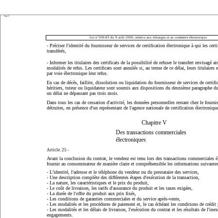
Page 6
Loi n°200-83 du 9 août 2000, relative aux échanges et au commerce électronique
- Préciser l'identité du fournisseur de services de certification électronique à qui les certi
transférés,
- Informer les titulaires des certificats de la possibilité de refuser le transfert envisagé ai
modalités de refus. Les certificats sont annulés si, au terme de ce délai, leurs titulaires 
par voie électronique leur refus.
En cas de décès, faillite, dissolution ou liquidation du fournisseur de services de certifi
héritiers, tuteur ou liquidateur sont soumis aux dispositions du deuxième paragraphe du 
un délai ne dépassant pas trois mois.
Dans tous les cas de cessation d'activité, les données personnelles restant chez le fourni
détruites, en présence d'un représentant de l'agence nationale de certification électroniqu
Chapitre V
Des transactions commerciales
électroniques
Article. 25 -
Avant la conclusion du contrat, le vendeur est tenu lors des transactions commerciales é
fournir au consommateur de manière claire et compréhensible les informations suivantes
- L'identité, l'adresse et le téléphone du vendeur ou du prestataire des services,
- Une description complète des différentes étapes d'exécution de la transaction,
- La nature, les caractéristiques et le prix du produit,
- Le coût de livraison, les tarifs d'assurance du produit et les taxes exigées,
- La durée de l'offre du produit aux prix fixés,
- Les conditions de garanties commerciales et du service après-vente,
- Les modalités et les procédures de paiement et, le cas échéant les conditions de crédit
- Les modalités et les délais de livraison, l'exécution du contrat et les résultats de l'ine
engagements.