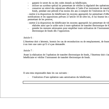
-
garantir le secret du ou des codes donnés au bénéficiaire,
-
utiliser un système spécial lui permettant de vérifier la régularité des opérations
-
conserver un relevé des oéprations effectuées à l’aide d’un instrument de transfe
fonds, pendant une période d’au moins dix ans à compter de l’exécution de l’o
- mettre à la disposition du bénéficiaire les moyens appropriés lui permettant d’effe
notifications et les oppositions prévues à l’article 10 de cette loi, et lui fournir le
permettant de les prouver,
- mettre à la disposition du bénéficiaire les moyens appropriés lui permettant de vér
réalisées ainsi que le solde suite à toute opération de transfert électronique de 
prendre les mesures nécessaires pour empêcher toute utilisation de l’instrument 
-
électronique de fonds dès l’opposition.
Article 6 :
L’émetteur doit s’abstenir, hormis les cas de reconduction ou de remplacement, de fourni
à un tiers une carte qu’il n’a pas demandée.
Article 7 :
Avant la réalisation de l’opération de transfert électronique de fonds, l’émetteur doit s’as
bénéficiaire et vérifier l’instrument de transfert électronique de fonds.
Il sera tenu responsable dans les cas suivants :
-
l’exécution d’une opération sans autorisation du bénéficiaire,