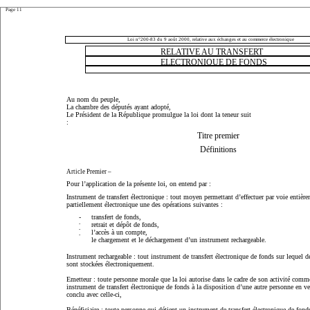
Page 11
Loi n°200-83 du 9 août 2000, relative aux échanges et au commerce électronique
RELATIVE AU TRANSFERT
ELECTRONIQUE DE FONDS
Au nom du peuple,
La chambre des députés ayant adopté,
Le Président de la République promulgue la loi dont la teneur suit
:
Titre premier
Définitions
Article Premier
–
Pour l’application de la présente loi, on entend par :
Instrument de transfert électronique
: tout moyen permettant d’effectuer par voie entièr
partiellement électronique une des opérations suivantes :
-
transfert de fonds,
-
retrait et dépôt de fonds,
-
l’accès à un compte,
-
le chargement et le déchargement d’un instrument rechargeable.
Instrument rechargeable
: tout instrument de transfert électronique de fonds sur lequel d
sont stockées électroniquement.
Emetteur
: toute personne morale que la loi autorise dans le cadre de son activité comme
instrument de transfert électronique de fonds à la disposition d’une autre personne en ve
conclu avec celle-ci,
Bénéficiaire
: toute personne qui détient un instrument de transfert électronique de fond