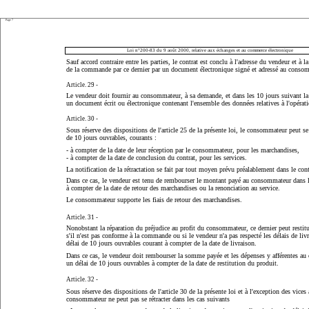
Page 7
Loi n°200-83 du 9 août 2000, relative aux échanges et au commerce électronique
Sauf accord contraire entre les parties, le contrat est conclu à l'adresse du vendeur et à la
de la commande par ce dernier par un document électronique signé et adressé au conso
Article. 29 -
Le vendeur doit fournir au consommateur, à sa demande, et dans les 10 jours suivant la
un document écrit ou électronique contenant l'ensemble des données relatives à l'opérati
Article. 30 -
Sous réserve des dispositions de l'article 25 de la présente loi, le consommateur peut se 
de 10 jours ouvrables, courants :
- à compter de la date de leur réception par le consommateur, pour les marchandises,
- à compter de la date de conclusion du contrat, pour les services.
La notification de la rétractation se fait par tout moyen prévu préalablement dans le cont
Dans ce cas, le vendeur est tenu de rembourser le montant payé au consommateur dans l
à compter de la date de retour des marchandises ou la renonciation au service.
Le consommateur supporte les fiais de retour des marchandises.
Article. 31 -
Nonobstant la réparation du préjudice au profit du consommateur, ce dernier peut restitue
s'il n'est pas conforme à la commande ou si le vendeur n'a pas respecté les délais de liv
délai de 10 jours ouvrables courant à compter de la date de livraison.
Dans ce cas, le vendeur doit rembourser la somme payée et les dépenses y afférentes a
un délai de 10 jours ouvrables à compter de la date de restitution du produit.
Article. 32 -
Sous réserve des dispositions de l'article 30 de la présente loi et à l'exception des vices
consommateur ne peut pas se rétracter dans les cas suivants