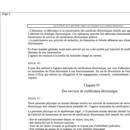
Page 3
Loi n°200-83 du 9 août 2000, relative aux échanges et au commerce électronique
- L'émission, la délivrance et la conservation des certificats électroniques relatifs aux ag
à effectuer les échanges électroniques. Ces opérations peuvent être effectuées directement
fournisseurs de services de certification électronique publics.
- La participation aux activités de recherche, de formation et d'étude afférentes aux éch
électroniques.
Et d'une manière générale, toute autre activité qui lui a été confiée par l'autorité de tutel
domaine de son intervention.
L'agence est soumise à la tutelle du ministère chargé du secteur.
Article. 10 -
Il peut être attribué à l'agence nationale de certification électronique, par voie d'affecta
ou immeubles de l'Etat nécessaires à son fonctionnement. En cas de dissolution de l'entr
retour à l'Etat qui exécute les obligations et les engagements contractés, conformément à
vigueur.
Chapitre IV
Des services de certification électronique
Article. 11 –
Toute personne physique ou morale désirant exercer les activités de fournisseur de servic
électronique doit obtenir l'autorisation préalable de - l'agence tunisienne de certification
La personne physique ou le représentant légal ,:e la personne morale désirant obtenir l'au
de l'activité de fournisseur de services de certification électronique doit remplir les cond
- être de nationalité tunisienne depuis au moins cinq ans,
- être domicilié sur le territoire tunisien,
- Jouir de ses droits civiques et politiques et n'ayant pas d'antécédent judiciaire,
- Etre titulaire au moins de la maîtrise ou d'un diplôme équivalent,