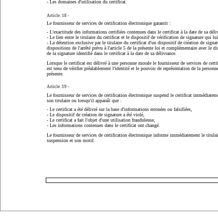
- Les domaines d'utilisation du certificat.
Article. 18 -
Le fournisseur de services de certification électronique garantit :
- L'exactitude des informations certifiées contenues dans le certificat à la date de sa déli
- Le lien entre le titulaire du certificat et le dispositif de vérification de signature qui lu
- La détention exclusive par le titulaire du certificat d'un dispositif de création de sign
dispositions de l'arrêté prévu à l'article 5 de la présente loi et complémentaire avec le di
de la signature identifié dans le certificat à la date de sa délivrance.
Lorsque le certificat est délivré à une personne morale le fournisseur de services de certi
est tenu de vérifier préalablement l'identité et le pouvoir de représentation de la person
présente.
Article. 19 -
Le fournisseur de services de certification électronique suspend le certificat immédiate
son titulaire ou lorsqu'il apparaît que :
- Le certificat a été délivré sur la base d'informations erronées ou falsifiées,
- Le dispositif de création de signature a été violé,
- Le certificat a fait l'objet d'une utilisation frauduleuse,
- Les informations contenues dans le certificat ont changé.
Le fournisseur de services de certification électronique informe immédiatement le titulair
suspension et son motif.