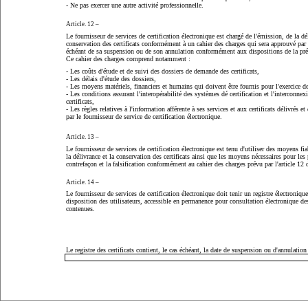
- Ne pas exercer une autre activité professionnelle.
Article. 12 –
Le fournisseur de services de certification électronique est chargé de l'émission, de la dé
conservation des certificats conformément à un cahier des charges qui sera approuvé par d
échéant de sa suspension ou de son annulation conformément aux dispositions de la pré
Ce cahier des charges comprend notamment :
- Les coûts d'étude et de suivi des dossiers de demande des certificats,
- Les délais d'étude des dossiers,
- Les moyens matériels, financiers et humains qui doivent être fournis pour l'exercice de 
- Les conditions assurant l'interopérabilité des systèmes dé certification et l'interconnex
certificats,
- Les règles relatives à l'information afférente à ses services et aux certificats délivrés e
par le fournisseur de service de certification électronique.
Article. 13
–
Le fournisseur de services de certification électronique est tenu d'utiliser des moyens fi
la délivrance et la conservation des certificats ainsi que les moyens nécessaires pour les 
contrefaçon et la falsification conformément au cahier des charges prévu par l'article 12 d
Article. 14 –
Le fournisseur de services de certification électronique doit tenir un registre électronique 
disposition des utilisateurs, accessible en permanence pour consultation électronique de
contenues.
Le registre des certificats contient, le cas échéant, la date de suspension ou d'annulation 