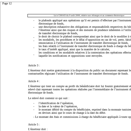
Page 12
Loi n°200-83 du 9 août 2000, relative aux échanges et au commerce électronique
-
le plafonds appliqué aux opérations qu’il est permis d’effectuer par l’instrument
électronique de fonds,
une description exhaustive des obligations et responsabilités respectives du bén
-
l’émetteur ainsi que des risques et des mesures de prudence inhérentes à l’utili
de transfert électronique de fonds,
le droit de choisir le plafond correspondant ainsi que le droit de le modifier à
-
les modalités, les procédures et le délai d’opposition en cas de vol, perte, falsi
-
renonciation à l’utilisation de l’instrument de transfert électronique de fonds,
les frais relatifs à l’instrument de transfert électronique de fonds à charge du 
-
le taux d’intérêt appliqué, ainsi que la manière de le calculer,
les conditions et les modalités relatives à la contestation des opérations effectué
-
laquelle les notifications et oppositions sont envoyées.
Article 3 :
L’émetteur doit mettre gratuitement à la disposition du public un document reprenant l
contractuelles régissant l’utilisation de l’instrument de transfert électronique de fonds.
Article 4 :
L’émetteur qui tient un compte au profit du bénénficiaire doit lui fournir gratuitement
relevé clair reprenant toutes les opérations réalisées par l’intermédiaire de l’instrument d
électronique de fonds.
Le relevé doit contenir ce qui suit :
-
l’identification de l’opération,
-
la date et la valeur de l’opération,
-
le montant débité du compte du bénéficiaire, exprimé dans la monnaie tunisienn
en devises ainsi que le cours de change à la date du débit.
- Le montant des frais et commissions à charge du bénéficiaire appliqués à toute op
Article 5 :
L’émetteur doit :