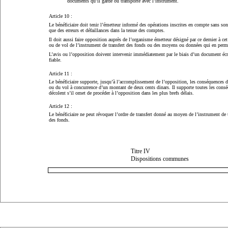
documents qu’il garde ou transporte avec l’instrument.
Article 10 :
Le bénéficiaire doit tenir l’émetteur informé des opérations inscrites en compte sans so
que des erreurs et défaillances dans la tenue des comptes.
Il doit aussi faire opposition auprès de l’organisme émetteur désigné par ce dernier à cet 
ou de vol de l’instrument de transfert des fonds ou des moyens ou données qui en permet
L’avis ou l’opposition doivent intervenir immédiatement par le biais d’un document écr
fiable.
Article 11 :
Le bénéficiaire supporte, jusqu’à l’accomplissement de l’opposition, les conséquences d
ou du vol à concurrence d’un montant de deux cents dinars. Il supporte toutes les cons
décolent s’il omet de procéder à l’opposition dans les plus brefs délais.
Article 12 :
Le bénéficiaire ne peut révoquer l’ordre de transfert donné au moyen de l’instrument de t
des fonds.
Titre IV
Dispositions communes