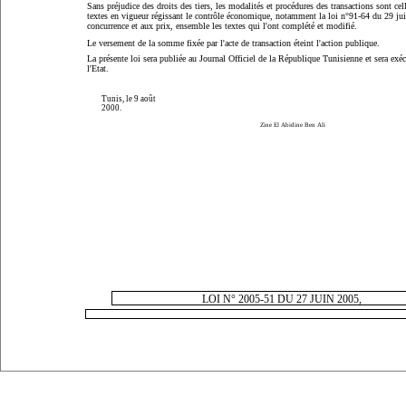
Sans préjudice des droits des tiers, les modalités et procédures des transactions sont cel
textes en vigueur régissant le contrôle économique, notamment la loi n°91-64 du 29 juil
concurrence et aux prix, ensemble les textes qui l'ont complété et modifié.
Le versement de la somme fixée par l'acte de transaction éteint l'action publique.
La présente loi sera publiée au Journal Officiel de la République Tunisienne et sera ex
l'Etat.
Tunis, le 9 août
2000.
Zine El Abidine Ben Ali
LOI N° 2005-51 DU 27 JUIN 2005,