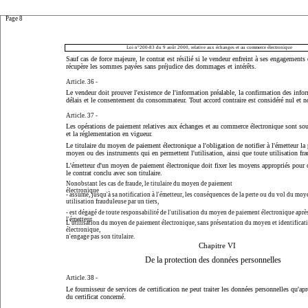
Page 8
Loi n°200-83 du 9 août 2000, relative aux échanges et au commerce électronique
Sauf cas de force majeure, le contrat est résilié si le vendeur enfreint à ses engagement
récupère les sommes payées sans préjudice des dommages et intérêts.
Article. 36 -
Le vendeur doit prouver l'existence de l'information préalable, la confirmation des infor
délais et le consentement du consommateur. Tout accord contraire est considéré nul et 
Article. 37 -
Les opérations de paiement relatives aux échanges et au commerce électronique sont sou
et la réglementation en vigueur.
Le titulaire du moyen de paiement électronique a l'obligation de notifier à l'émetteur la 
moyen ou des instruments qui en permettent l'utilisation, ainsi que toute utilisation fra
L'émetteur d'un moyen de paiement électronique doit fixer les moyens appropriés pour c
le contrat conclu avec son titulaire.
Nonobstant les cas de fraude, le titulaire du moyen de paiement
électronique
- assume, jusqu'à sa notification à l'émetteur, les conséquences de la perte ou du vol du mo
utilisation frauduleuse par un tiers,
- est dégagé de toute responsabilité de l'utilisation du moyen de paiement électronique après
l'émetteur.
L'utilisation du moyen de paiement électronique, sans présentation du moyen et identificat
électronique,
n'engage pas son titulaire.
Chapitre VI
De la protection des données personnelles
Article. 38 -
Le fournisseur de services de certification ne peut traiter les données personnelles qu'apr
du certificat concerné.