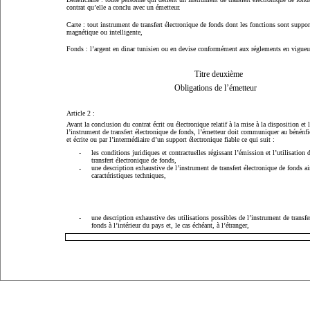
contrat qu’elle a conclu avec un émetteur.
Carte
: tout instrument de transfert électronique de fonds dont les fonctions sont suppor
magnétique ou intelligente,
Fonds
: l’argent en dinar tunisien ou en devise conformément aux réglements en vigueur
Titre deuxième
Obligations de l’émetteur
Article 2 :
Avant la conclusion du contrat écrit ou électronique relatif à la mise à la disposition et l
l’instrument de transfert électronique de fonds, l’émetteur doit communiquer au bénénfic
et écrite ou par l’intermédiaire d’un support électronique fiable ce qui suit :
-
les conditions juridiques et contractuelles régissant l’émission et l’utilisation 
transfert électronique de fonds,
une description exhaustive de l’instrument de transfert électronique de fonds ai
-
caractéristiques techniques,
-
une description exhaustive des utilisations possibles de l’instrument de transfe
fonds à l’intérieur du pays et, le cas échéant, à l’étranger,