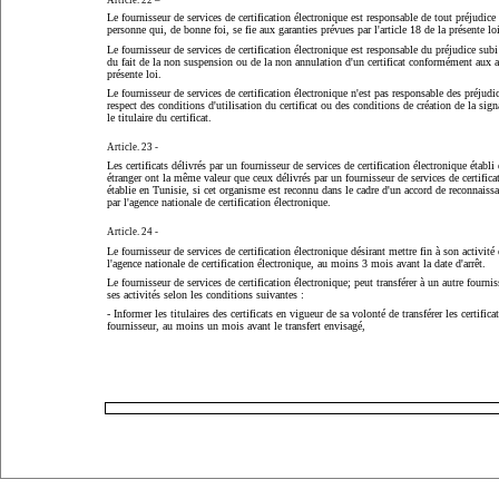
Article. 22 –
Le fournisseur de services de certification électronique est responsable de tout préjudice
personne qui, de bonne foi, se fie aux garanties prévues par l'article 18 de la présente lo
Le fournisseur de services de certification électronique est responsable du préjudice sub
du fait de la non suspension ou de la non annulation d'un certificat conformément aux ar
présente loi.
Le fournisseur de services de certification électronique n'est pas responsable des préjudi
respect des conditions d'utilisation du certificat ou des conditions de création de la sign
le titulaire du certificat.
Article. 23 -
Les certificats délivrés par un fournisseur de services de certification électronique établ
étranger ont la même valeur que ceux délivrés par un fournisseur de services de certifica
établie en Tunisie, si cet organisme est reconnu dans le cadre d'un accord de reconnaiss
par l'agence nationale de certification électronique.
Article. 24 -
Le fournisseur de services de certification électronique désirant mettre fin à son activité
l'agence nationale de certification électronique, au moins 3 mois avant la date d'arrêt.
Le fournisseur de services de certification électronique; peut transférer à un autre fournis
ses activités selon les conditions suivantes :
- Informer les titulaires des certificats en vigueur de sa volonté de transférer les certifica
fournisseur, au moins un mois avant le transfert envisagé,