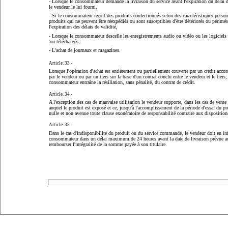
- Lorsque le consommateur demande la livraison du service avant l'expiration du délai de
le vendeur le lui fourni,
- Si le consommateur reçoit des produits confectionnés selon des caractéristiques person
produits qui ne peuvent être réexpédiés ou sont susceptibles d'être détériorés ou périmés
l'expiration des délais de validité,
- Lorsque le consommateur descelle les enregistrements audio ou vidéo ou les logiciels 
'ou téléchargés,
- L'achat de journaux et magazines.
Article. 33 -
Lorsque l'opération d'achat est entièrement ou partiellement couverte par un crédit acc
par le vendeur ou par un tiers sur la base d'un contrat conclu entre le vendeur et le tiers, 
consommateur entraîne la résiliation, sans pénalité, du contrat de crédit.
Article. 34 -
A l'exception des cas de mauvaise utilisation le vendeur supporte, dans les cas de vente 
auquel le produit est exposé et ce, jusqu'à l'accomplissement de la période d'essai du pr
nulle et non avenue toute clause exonératoire de responsabilité contraire aux dispositions
Article. 35 -
Dans le cas d'indisponibilité du produit ou du service commandé, le vendeur doit en in
consommateur dans un délai maximum de 24 heures avant la date de livraison prévue au
rembourser l'intégralité de la somme payée à son titulaire.