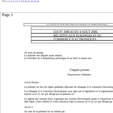
Page:
1
,
2
,
3
,
4
,
5
,
6
,
7
,
8
,
9
,
10
,
11
,
12
,
13
,
14
Page 1
Loi n°200-83 du 9 août 2000, relative aux échanges et au commerce électronique
LOI N° 2000-83 DU 9 AOUT 2000,
RELATIVE AUX ECHANGES ET AU
COMMERCE ELECTRONIQUES
Au nom du peuple,
La chambre des députés ayant adopté,
Le Président de la République promulgue la loi dont la teneur suit
:
Chapitre premier
Dispositions Générales
Article Premier
–
La présente loi fixe les règles générales régissant les échanges et le commerce électroniq
Les échanges et le commerce électroniques sont régis par la législation et la réglementa
mesure où il n'y est pas dérogé par la présente loi.
Le régime des contrats écrits s'applique aux contrats électroniques quant à l'expression d
effet légal, à leur validité et à leur exécution dans la mesure où il n'y est pas dérogé par 
Article 2 –
Au sens de la présente loi on entend par :