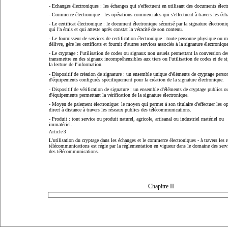
- Echanges électroniques : les échanges qui s'effectuent en utilisant des documents élect
- Commerce électronique : les opérations commerciales qui s'effectuent à travers les éch
- Le certificat électronique : le document électronique sécurisé par la signature électron
qui l'a émis et qui atteste après constat la véracité de son contenu.
- Le fournisseur de services de certification électronique : toute personne physique ou 
délivre, gère les certificats et fournit d'autres services associés à la signature électroniqu
- Le cryptage : l'utilisation de codes ou signaux non usuels permettant la conversion de
transmettre en des signaux incompréhensibles aux tiers ou l'utilisation de codes et de s
la lecture de l'information.
- Dispositif de création de signature : un ensemble unique d'éléments de cryptage pers
d'équipements configurés spécifiquement pour la création de la signature électronique.
- Dispositif de vérification de signature : un ensemble d'éléments de cryptage publics 
d'équipements permettant la vérification de la signature électronique.
- Moyen de paiement électronique: le moyen qui permet à son titulaire d'effectuer les o
direct à distance à travers les réseaux publics des télécommunications.
- Produit : tout service ou produit naturel, agricole, artisanal ou industriel matériel ou
immatériel.
Article 3
L'utilisation du cryptage dans les échanges et le commerce électroniques - à travers les 
télécommunications est régie par la réglementation en vigueur dans le domaine des servi
des télécommunications
.
Chapitre II