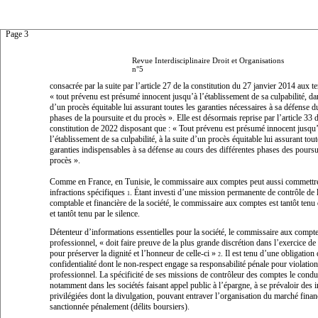
Page 3
Revue Interdisciplinaire Droit et Organisations
n°5
consacrée par la suite par l’article 27 de la constitution du 27 janvier 2014 aux 
«
tout prévenu est présumé innocent jusqu’à l’établissement de sa culpabilité, da
d’un procès équitable lui assurant toutes les garanties nécessaires à sa défense d
phases de la poursuite et du procès
». Elle est désormais reprise par l’article 33 d
constitution de 2022 disposant que : «
Tout prévenu est présumé innocent jusqu
l’établissement de sa culpabilité, à la suite d’un procès équitable lui assurant tout
garanties indispensables à sa défense au cours des différentes phases des poursu
procès
».
Comme en France, en Tunisie, le commissaire aux comptes peut aussi commettr
infractions spécifiques
. Étant investi d’une mission permanente de contrôle de l
1
comptable et financière de la société, le commissaire aux comptes est tantôt tenu
et tantôt tenu par le silence.
Détenteur d’informations essentielles pour la société, le commissaire aux comp
professionnel, «
doit faire preuve de la plus grande discrétion dans l’exercice de
pour préserver la dignité et l’honneur de celle-ci
»
. Il est tenu d’une obligation
2
confidentialité dont le non-respect engage sa responsabilité pénale pour violation
professionnel. La spécificité de ses missions de contrôleur des comptes le condui
notamment dans les sociétés faisant appel public à l’épargne, à se prévaloir des 
privilégiées dont la divulgation, pouvant entraver l’organisation du marché financ
sanctionnée pénalement (délits boursiers).