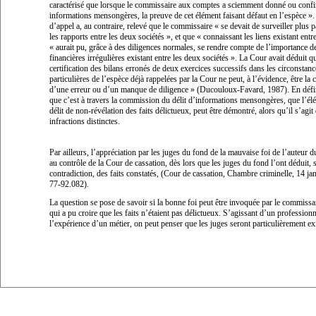
caractérisé que lorsque le commissaire aux comptes a sciemment donné ou confi
informations mensongères, la preuve
de cet élément faisant défaut en l’espèce
».
d’appel a, au contraire, relevé que le commissaire «
se devait de surveiller plus 
les rapports entre les deux sociétés
», et que «
connaissant les liens existant entre
«
aurait pu, grâce à des diligences normales, se rendre compte de l’importance de
financières irrégulières existant entre les deux sociétés
». La Cour avait déduit q
certification des bilans erronés de deux exercices successifs dans les circonstanc
particulières de l’espèce déjà rappelées par la Cour ne peut, à l’évidence, être l
d’une erreur ou d’un manque de diligence
» (Ducouloux-Favard, 1987). En défin
que c’est à travers la commission du délit d’informations mensongères, que l’é
délit de non-révélation des faits délictueux, peut être démontré, alors qu’il s’agit
infractions distinctes.
Par ailleurs, l’appréciation par les juges du fond de la mauvaise foi de l’auteur d
au contrôle de la Cour de cassation, dès lors que les juges du fond l’ont déduit, 
contradiction, des faits constatés, (Cour de cassation, Chambre criminelle, 14 ja
77-92.082).
La question se pose de savoir si la bonne foi peut être invoquée par le commiss
qui a pu croire que les faits n’étaient pas délictueux. S’agissant d’un professionn
l’expérience d’un métier, on peut penser que les juges seront particulièrement e