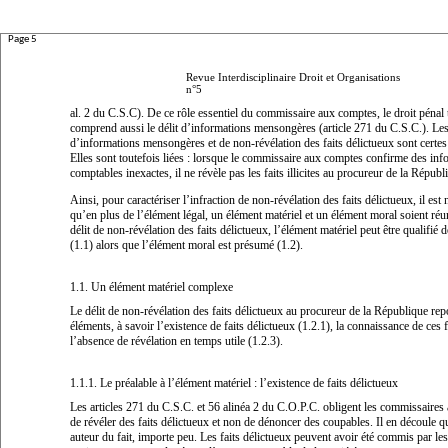
Page 5
Revue Interdisciplinaire Droit et Organisations
n°5
al. 2 du C.S.C). De ce rôle essentiel du commissaire aux comptes, le droit pénal 
comprend aussi le délit d’informations mensongères (article 271 du C.S.C.). Les
d’informations mensongères et de non-révélation des faits délictueux sont certes 
Elles sont toutefois liées : lorsque le commissaire aux comptes confirme des inf
comptables inexactes, il ne révèle pas les faits illicites au procureur de la Républ
Ainsi, pour caractériser l’infraction de non-révélation des faits délictueux, il est 
qu’en plus de l’élément légal, un élément matériel et un élément moral soient réu
délit de non-révélation des faits délictueux, l’élément matériel peut être qualifié
(1.1) alors que l’élément moral est présumé (1.2).
1.1.
Un élément matériel complexe
Le délit de non-révélation des faits délictueux au procureur de la République rep
éléments, à savoir l’existence de faits délictueux (1.2.1), la connaissance de ces fa
l’absence de révélation en temps utile (1.2.3).
1.1.1. Le préalable à l’élément matériel : l’existence de faits délictueux
Les articles 271 du C.S.C. et 56 alinéa 2 du C.O.P.C. obligent les commissaire
de révéler des faits délictueux et non de dénoncer des coupables. Il en découle q
auteur du fait, importe peu. Les faits délictueux peuvent avoir été commis par les