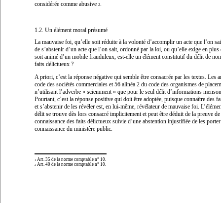
considérée comme abusive
.
2
1.2.
Un élément moral présumé
La mauvaise foi, qu’elle soit réduite à la volonté d’accomplir un acte que l’on sait 
de s’abstenir d’un acte que l’on sait, ordonné par la loi, ou qu’elle exige en plus
soit animé d’un mobile frauduleux, est-elle un élément constitutif du délit de non
faits délictueux ?
A priori
, c’est la réponse négative qui semble être consacrée par les textes. Les a
code des sociétés commerciales et 56 alinéa 2 du code des organismes de placeme
n’utilisant l’adverbe «
sciemment
» que pour le seul délit d’informations menso
Pourtant, c’est la réponse positive qui doit être adoptée, puisque connaître des fa
et s’abstenir de les révéler est, en lui-même, révélateur de mauvaise foi. L’éléme
délit se trouve dès lors consacré implicitement et peut être déduit de la preuve de 
connaissance des faits délictueux suivie d’une abstention injustifiée de les porter 
connaissance du ministère public.
Art. 35 de la norme comptable n° 10.
1
Art. 40 de la norme comptable n° 10.
2