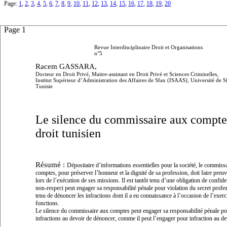
Page:
1
,
2
,
3
,
4
,
5
,
6
,
7
,
8
,
9
,
10
,
11
,
12
,
13
,
14
,
15
,
16
,
17
,
18
,
19
,
20
Page 1
Revue Interdisciplinaire Droit et Organisations
n°5
Racem GASSARA,
Docteur en Droit Privé, Maitre-assistant en Droit Privé et Sciences Criminelles,
Institut Supérieur d’Administration des Affaires de Sfax (ISAAS), Université de S
Tunisie
Le silence du commissaire aux compte
droit tunisien
Résumé :
Dépositaire d’informations essentielles pour la société, le commiss
comptes, pour préserver l’honneur et la dignité de sa profession, doit faire preuv
lors de l’exécution de ses missions. Il est tantôt tenu d’une obligation de confiden
non-respect peut engager sa responsabilité pénale pour violation du secret profes
tenu de dénoncer les infractions dont il a eu connaissance à l’occasion de l’exerc
fonctions.
Le silence du commissaire aux comptes peut engager sa responsabilité pénale po
infractions au devoir de dénoncer, comme il peut l’engager pour infraction au dev