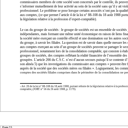
commissaires membres de cette société sont concernés par le contrôle, ils peuve
s’informer mutuellement de leur activité au sein de la société sans qu’il y ait viol
professionnel. Le problème se pose lorsque certains associés n’ont pas la quali
aux comptes, (ce que permet l’article 4 de la loi n° 88-108 du 18 août 1988 porta
la législation relative à la profession d’expert-comptable).
Le cas du groupe de sociétés :
le groupe de sociétés est un ensemble de sociétés
indépendantes, mais formant une même unité économique en raison de liens finan
la société mère exerçant un contrôle effectif et une domination sur les autres so
du groupe, à savoir les filiales. La question est de savoir dans quelle mesure le
aux comptes exerçant au sein d’un groupe de sociétés peuvent se partager le secr
professionnel, notamment lors de la consolidation comptable, qui consiste à établ
groupes de sociétés, des comptes reflétant la réalité financière de l’ensemble des
groupées. L’article 266 du C.S.C. n’est d’aucun secours puisqu’il se contente d
son alinéa 5) que les investigations du commissaire aux comptes «
peuvent être f
auprès de la société que des sociétés mères ou filiales
». Logiquement, les commi
comptes des sociétés filiales comprises dans le périmètre de la consolidation ne p
Art. 20 de la loi n° 88-108 du 18 août 1988, portant refonte de la législation relative à la professi
1
comptable, (JORT. n° 56 du 26 août 1988, p. 1179).
Page 15