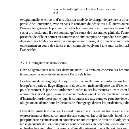
Revue Interdisciplinaire Droit et Organisations
n°5
exceptionnelle, et en vertu d’une décision motivée, le charger de prendre la direct
partielle de l’entreprise, avec ou sans le concours du débiteur
»
.
D’autres auteu
1
l’assemblée générale le pouvoir de délier le commissaire aux comptes de son obl
secret professionnel. Il a été soutenu qu’au cours de l’assemblée générale, l’auto
président de celle-ci permet au commissaire aux comptes de répondre à des ques
dépassent les limites des informations qu’il doit fournir, et qu’une telle autorisa
ouvertement en cours de séance et non contestée, équivaut à une autorisation taci
l’assemblée.
2.2.3. L’obligation de dénonciation
Cette obligation peut recouvrir deux situations. La première concerne les besoin
témoignage, la seconde est relative à l’ordre de la loi.
Les besoins du témoignage.
Lorsqu’il s’estime insuffisamment informé sur les f
lorsqu’une partie au litige allègue un fait pertinent mais ne dispose pas d’élémen
pour le prouver, le juge peut ordonner d’office toutes les mesures d’instruction 
admissibles. Á cet égard, comme le secret professionnel ne peut paralyser les m
d’instruction ordonnées par le juge, le commissaire aux comptes peut être délié 
obligation au silence pour les besoins de témoignage devant les juridictions judic
Devant les juridictions civiles.
En droit tunisien, aucune disposition légale n’inte
expressément ce droit au commissaire aux comptes. En droit français, la loi, la do
jurisprudence reconnaissent au commissaire aux comptes le droit de divulguer ce
renseignements dès lors que ceux-ci sont nécessaires au bon déroulement du pr
en justice évoque l’idée d’un combat, d’un affrontement que se livrent deux ou p