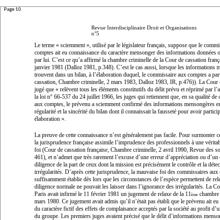
Page 10
Revue Interdisciplinaire Droit et Organisations
n°5
Le terme «
sciemment »
, utilisé par le législateur français, suppose que le comm
comptes ait eu connaissance du caractère mensonger des informations données 
par lui. C’est ce qu’a affirmé la chambre criminelle de la Cour de cassation franç
janvier 1981 (Dalloz 1981, p.348). C’est le cas aussi, lorsque les informations
trouvent dans un bilan, à l’élaboration duquel, le commissaire aux comptes a par
cassation, Chambre criminelle, 2 mars 1983, Dalloz 1983, IR, p.476)). La Cour 
jugé que «
relèvent tous les éléments constitutifs du délit prévu et réprimé par l’a
la loi n° 66-537 du 24 juillet 1966, les juges qui retiennent que, en sa qualité d
aux comptes, le prévenu a sciemment confirmé des informations mensongères en c
régularité et la sincérité du bilan dont il connaissait la fausseté pour avoir partici
élaboration
».
La preuve de cette connaissance n’est généralement pas facile. Pour surmonter cet
la jurisprudence française assimile l’imprudence des professionnels à une vérit
foi (Cour de cassation française, Chambre criminelle, 2 avril 1990, Revue des so
461), et n’admet que très rarement l’excuse d’une erreur d’appréciation ou d’un 
diligence de la part de ceux dont la mission est précisément le contrôle et la déte
irrégularités. D’après cette jurisprudence, la mauvaise foi des commissaires aux
suffisamment établie dès lors que les circonstances de l’espèce permettent de re
diligence normale
ne pouvait les laisser dans l’ignorance des irrégularités. La C
Paris avait infirmé le 11 février 1981 un jugement de relaxe de la 11
chambre 
ème
mars 1980. Ce jugement avait admis qu’il n’était pas établi que le prévenu ait e
du caractère fictif des effets de complaisance acceptés par la société au profit d’u
du groupe. Les premiers juges avaient précisé que le délit d’informations mens