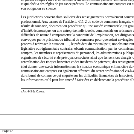
et qui obéit à des règles de jeu assez précises. Le commissaire aux comptes est ai
son obligation au silence.
Les juridictions peuvent alors solliciter des renseignements normalement couverts
professionnel. Aux termes de l’article L. 611-2 du code de commerce français, 
résulte de tout acte, document ou procédure qu’une société commerciale, un gr
d’intérêt économique, ou une entreprise individuelle, commerciale ou artisanale 
difficultés de nature à compromettre la continuité de l’exploitation, ses dirigeant
convoqués par le président du tribunal de commerce pour que soient envisagées
propres à redresser la situation. …, le président du tribunal peut, nonobstant tou
législative ou réglementaire contraire, obtenir communication, par les commissai
comptes, les membres et représentants du personnel, les administrations publique
organismes de sécurité et de prévoyance sociales ainsi que les services chargés d
centralisation des risques bancaires et des incidents de paiement, des renseignem
à lui donner une exacte information sur la situation économique et financière du 
commissaire aux comptes est également affranchi du secret professionnel vis-à-v
du tribunal de commerce qui enquête sur les difficultés financières de la société,
les informations qu’il peut être amené à faire état en déclenchant la procédure d’a
Art. 443 du C. com.
1
Page 17