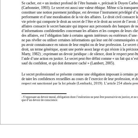
Se cacher, est «
un instinct profond de l’être humain
», précisait le Doyen Carbo
(Carbonnier, 1993). Le secret est aussi une valeur éthique. Même si la transpare
constituer une notion purement juridique, est devenue l’instrument privilégié d’
performante et d’une moralisation de la vie des affaires. Le droit civil consacre le
vie privée qui comporte le droit au secret de l’être et le droit au secret de l’avoir.
affaires consacre le secret bancaire qui impose aux personnels des banques de ne
d’informations confidentielles concernant les affaires et les comptes de leurs clie
des affaires, est l’obligation faite à certains agents intérieurs ou extérieurs d’une
ne pas révéler ou utiliser certaines informations qui leur ont été communiquées o
pu avoir connaissance en raison de leur emploi ou de leur profession. Le secret
droit, un terme générique, ayant une portée assez large et qui résiste à la précis
Marty, 1982) ; exprimant un devoir juridique
de silence, dont le respect peut êt
1
l’aide d’une action en justice. Le secret peut être défini comme «
un fait qui n’es
sauf du confident, et qui doit demeurer caché
» (Lambert, 2005).
Le secret professionnel
se présente comme une obligation imposant à certains pr
de taire les confidences recueillies au cours de l’exercice de leur profession, et d
respect est sanctionné par la loi pénale (Lembarki, 2019). L’article 254 alinéa pr
S’opposant au devoir moral, obligation dont l’exécution ne peut être poursuivie en justice, et ne 
1
que d’un devoir de conscience.