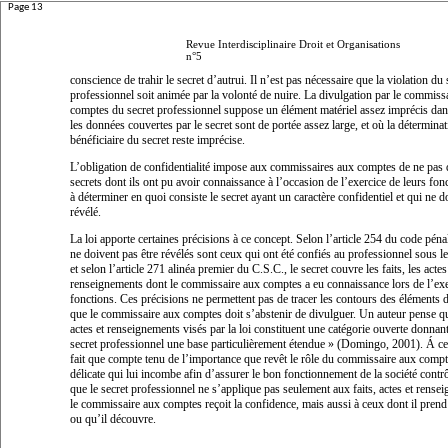
Page 13
Revue Interdisciplinaire Droit et Organisations
n°5
conscience de trahir le secret d’autrui. Il n’est pas nécessaire que la violation du 
professionnel soit animée par la volonté de nuire. La divulgation par le commiss
comptes du secret professionnel suppose un élément matériel assez imprécis da
les données couvertes par le secret sont de portée assez large, et où la détermina
bénéficiaire du secret reste imprécise.
L’obligation de confidentialité impose aux commissaires aux comptes de ne pas 
secrets dont ils ont pu avoir connaissance à l’occasion de l’exercice de leurs fonct
à déterminer en quoi consiste le secret ayant un caractère confidentiel et qui ne do
révélé.
La loi apporte certaines précisions à ce concept. Selon l’article 254 du code pénal,
ne doivent pas être révélés sont ceux qui ont été
confiés au professionnel sous le
et selon l’article 271 alinéa premier du C.S.C., le secret couvre les faits, les actes 
renseignements dont le commissaire aux comptes a eu connaissance
lors de l’ex
fonctions
. Ces précisions ne permettent pas de tracer les contours des éléments 
que le commissaire aux comptes doit s’abstenir de divulguer. Un auteur pense 
actes et renseignements visés par la loi constituent une catégorie ouverte donnant
secret professionnel une base particulièrement étendue
» (Domingo, 2001). Á cela
fait que compte tenu de l’importance que revêt le rôle du commissaire aux compte
délicate qui lui incombe afin d’assurer le bon fonctionnement de la société contrô
que le secret professionnel ne s’applique pas seulement aux faits, actes et rense
le commissaire aux comptes reçoit la confidence, mais aussi à ceux dont il pren
ou qu’il découvre.