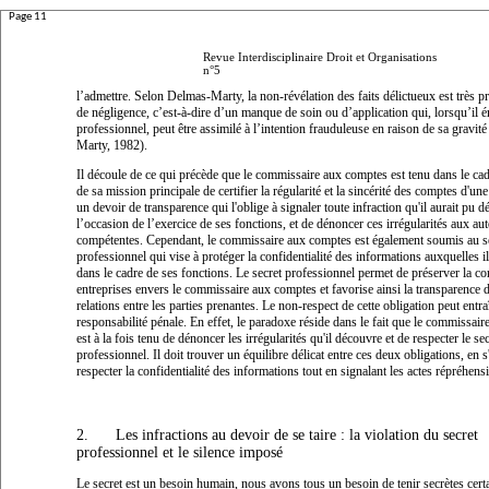
Page 11
Revue Interdisciplinaire Droit et Organisations
n°5
l’admettre. Selon Delmas-Marty, la non-révélation des faits délictueux est très p
de négligence, c’est-à-dire d’un manque de soin ou d’application qui, lorsqu’il
professionnel, peut être assimilé à l’intention frauduleuse en raison de sa gravit
Marty, 1982).
Il découle de ce qui précède que le commissaire aux comptes est tenu dans le cad
de sa mission principale de certifier la régularité et la sincérité des comptes d'une
un devoir de transparence qui l'oblige à signaler toute infraction qu'il aurait pu d
l’occasion de l’exercice de ses fonctions, et de dénoncer ces irrégularités aux aut
compétentes. Cependant, le commissaire aux comptes est également soumis au s
professionnel qui vise à protéger la confidentialité des informations auxquelles il
dans le cadre de ses fonctions. Le secret professionnel permet de préserver la co
entreprises envers le commissaire aux comptes et favorise ainsi la transparence 
relations entre les parties prenantes. Le non-respect de cette obligation peut entra
responsabilité pénale. En effet, le paradoxe réside dans le fait que le commissai
est à la fois tenu de dénoncer les irrégularités qu'il découvre et de respecter le sec
professionnel. Il doit trouver un équilibre délicat entre ces deux obligations, en s
respecter la confidentialité des informations tout en signalant les actes répréhensi
2.
Les infractions au devoir de se taire : la violation du secret
professionnel et le silence imposé
Le secret est un besoin humain, nous avons tous un besoin de tenir secrètes cert