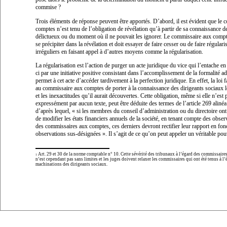
commise ?
Trois éléments de réponse peuvent être apportés. D’abord, il est évident que le
comptes n’est tenu de l’obligation de révélation qu’à partir de sa connaissance de
délictueux ou du moment où il ne pouvait les ignorer. Le commissaire aux compt
se précipiter dans la révélation et doit essayer de faire cesser ou de faire régulari
irréguliers en faisant appel à d’autres moyens comme la régularisation.
La régularisation est l’action de purger un acte juridique du vice qui l’entache en
ci par une initiative positive consistant dans l’accomplissement de la formalité a
permet à cet acte d’accéder tardivement à la perfection juridique. En effet, la loi f
au commissaire aux comptes de porter à la connaissance des dirigeants sociaux le
et les inexactitudes qu’il aurait découvertes. Cette obligation, même si elle n’est
expressément par aucun texte, peut être déduite des termes de l’article 269 alinéa
d’après lequel, «
si les membres du conseil d’administration ou du directoire on
de modifier les états financiers annuels de la société, en tenant compte des obse
des commissaires aux comptes, ces derniers devront rectifier leur rapport en fon
observations sus-désignées
». Il s’agit de ce qu’on peut appeler un véritable pou
Art. 29 et 30 de la norme comptable n° 10. Cette sévérité des tribunaux à l’égard des commissair
1
n’est cependant pas sans limites et les juges doivent relaxer les commissaires qui ont été tenus à l’
machinations des dirigeants sociaux.