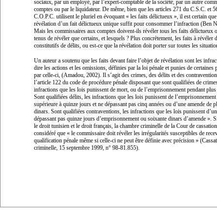
sociaux, par un employé, par l’expert-comptable de la société, par un autre com
comptes ou par le liquidateur. De même, bien que les articles 271 du C.S.C. et 5
C.O.P.C. utilisent le pluriel en évoquant «
les faits délictueux
», il est certain qu
révélation d’un fait délictueux unique suffit pour consommer l’infraction (Ben 
Mais les commissaires aux comptes doivent-ils révéler tous les faits délictueux o
tenus de révéler que certains, et lesquels ? Plus concrètement, les faits à révéler d
constitutifs de délits, ou est-ce que la révélation doit porter sur toutes les situatio
Un auteur a soutenu que les faits devant faire l’objet de révélation sont les infrac
dire les actions et les omissions, définies par la loi pénale et punies de certaines 
par celle-ci, (Amadou, 2002). Il s’agit des crimes, des délits et des contraventio
l’article 122 du code de procédure pénale disposant que sont qualifiées de crime
infractions que les lois punissent de mort, ou de l’emprisonnement pendant plus
Sont qualifiées délits, les infractions que les lois punissent de l’emprisonnemen
supérieure à quinze jours et ne dépassant pas cinq années ou d’une amende de p
dinars. Sont qualifiées contraventions, les infractions que les lois punissent d’u
dépassant pas quinze jours d’emprisonnement ou soixante dinars d’amende
». S
le droit tunisien et le droit français, la chambre criminelle de la Cour de cassation
considéré que «
le commissaire doit révéler les irrégularités susceptibles de rece
qualification pénale même si celle-ci ne peut être définie avec précision
» (Cassa
criminelle, 15 septembre 1999, n° 98-81.855).