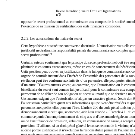
Revue Interdisciplinaire Droit et Organisations
n°5
opposer le secret professionnel au commissaire aux comptes de la société conso
l’exercice de sa mission de certification des états financiers consolidés.
2.2.2. Les autorisations du maître du secret
Cette hypothèse a suscité une controverse doctrinale. L’autorisation vaut-elle co
justificatif neutralisant la responsabilité pénale du commissaire aux comptes qui a
secret professionnel ?
Certains auteurs soutiennent que le principe du secret professionnel doit être res
plénitude et en toutes circonstances, même en cas de consentement du bénéficiair
Cette position peut trouver sa justification dans le fait que le commissaire aux c
organe de contrôle institué dans l’intérêt de l’ensemble des partenaires de la socié
révélation peut être conforme aux intérêts d’un partenaire, elle peut porter atteint
d’un autre. D’autres auteurs voient, au contraire, que l’autorisation ou le conse
bénéficiaire du secret vaut comme fait justificatif pour le commissaire aux compt
permettant de se délier de son obligation au secret au motif que ce dernier a un car
Ces auteurs exigent que l’autorisation n’ait pas un caractère général. Seule doit 
l’autorisation particulière
quant aux informations qui peuvent être révélées et qu
personnes auxquelles elles peuvent l’être. L'article 206 du code pénal tunisien pu
d'emprisonnement «
celui qui, sciemment, aide à un suicide
». L'article 411 du c
commerce punit d'un emprisonnement de cinq ans et d'une amende égale au mon
ou de l'insuffisance de provision, celui qui, en connaissance de cause, a accepté
provision. D’ailleurs, si en droit pénal général le consentement de la victime, n’a
aucune portée justificative et n’exclut pas la responsabilité pénale de l’auteur de c
peut envisager que ce principe connaît certaines exceptions pour certaines infrac