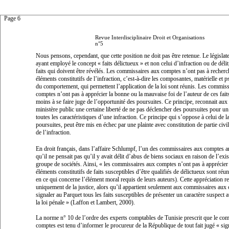
Page 6
Revue Interdisciplinaire Droit et Organisations
n°5
Nous pensons, cependant, que cette position ne doit pas être retenue. Le législat
ayant employé le concept «
faits délictueux
» et non celui
d’infraction
ou de
délit
faits
qui doivent être révélés. Les commissaires aux comptes n’ont pas à recherch
éléments constitutifs de l’infraction, c’est-à-dire les composantes, matérielle et
du comportement, qui permettent l’application de la loi sont réunis. Les commis
comptes n’ont pas à apprécier la bonne ou la mauvaise foi de l’auteur de ces faits
moins à se faire juge de l’opportunité des poursuites. Ce principe, reconnait aux
ministère public une certaine liberté de ne pas déclencher des poursuites pour un 
toutes les caractéristiques d’une infraction. Ce principe qui s’oppose à celui de la
poursuites, peut être mis en échec par une plainte avec constitution de partie civil
de l’infraction.
En droit français, dans l’affaire
Schlumpf
, l’un des commissaires aux comptes ar
qu’il ne pensait pas qu’il y avait délit d’abus de biens sociaux en raison de l’exi
groupe de sociétés. Ainsi, «
les commissaires aux comptes n’ont pas à apprécier 
éléments constitutifs de faits susceptibles d’être qualifiés de délictueux sont ré
en ce qui concerne l’élément moral requis de leurs auteurs). Cette appréciation r
uniquement de la justice, alors qu’il appartient seulement aux commissaires aux
signaler au Parquet tous les faits susceptibles de présenter un caractère suspect 
la loi pénale
» (Laffon et Lambert, 2000).
La norme n° 10 de l’ordre des experts comptables de Tunisie prescrit que le co
comptes est tenu d’informer le procureur de la République de tout fait jugé «
sig