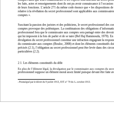
les faits, actes et renseignements dont ils ont pu avoir connaissance à l’occasion 
de leurs fonctions. L’article 271 du même code énonce que «
les dispositions de 
relative à la révélation du secret professionnel sont applicables aux commissaire
comptes
».
Suscitant la passion des juristes et des politiciens, le secret professionnel des 
comptes provoque des polémiques. La combinaison des obligations d’information
professionnel fera que le commissaire aux comptes sera partagé entre des devoir
qui lui imposent à la fois de parler et de se taire (Bel Haj Hammouda, 1979). En e
divulgation du secret professionnel constitue une infraction engageant la respons
du commissaire aux comptes (Bouloc, 2008) et dont les éléments constitutifs doi
précisés (2.1), l’obligation au secret professionnel peut être levée dans des circ
particulières (2.2).
2.1. Les éléments constitutifs du délit
En plus de l’élément légal, la divulgation par le commissaire aux comptes du secr
professionnel suppose un élément moral assez limité puisque devant être faite av
Promulgué par le décret du 9 juillet 1913, JOT. n° 79 du 1
octobre 1913.
1
er