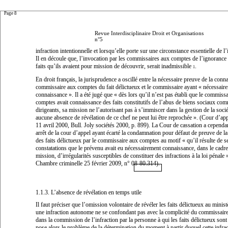
Page 8
Revue Interdisciplinaire Droit et Organisations
n°5
infraction intentionnelle et lorsqu’elle porte sur une circonstance essentielle de l
Il en découle que, l’invocation par les commissaires aux comptes de l’ignorance 
faits qu’ils avaient pour mission de découvrir, serait inadmissible
.
1
En droit français
,
la jurisprudence a oscillé entre la nécessaire preuve de la conn
commissaire aux comptes du fait délictueux et le commissaire ayant «
nécessair
connaissance
». Il a été jugé que «
dès lors qu’il n’est pas établi que le commiss
comptes avait connaissance des faits constitutifs de l’abus de biens sociaux com
dirigeants, sa mission ne l’autorisant pas à s’immiscer dans la gestion de la socié
aucune absence de révélation de ce chef ne peut lui être reprochée
». (Cour d’app
11 avril 2000, Bull. Joly sociétés 2000, p. 899). La Cour de cassation a cependa
arrêt de la cour d’appel ayant écarté la condamnation pour défaut de preuve de l
des faits délictueux par le commissaire aux comptes au motif «
qu’il résulte de 
constatations que le prévenu avait eu nécessairement connaissance, dans le cadre
mission, d’irrégularités susceptibles de constituer des infractions à la loi pénale
Chambre criminelle 25 février 2009, n° 08-80.314).
1.1.3. L’absence de révélation en temps utile
Il faut préciser que l’omission volontaire de révéler les faits délictueux au minist
une infraction autonome ne se confondant pas avec la complicité du commissair
dans la commission de l’infraction par la personne à qui les faits délictueux son
pose alors le problème de la détermination du moment à partir duquel cette infrac