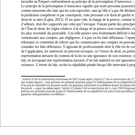
incombe au Parquet conformément au principe de la présomption d’innocence
.
1
Le principe de la présomption d’innocence signifie que toute personne poursuivi
comme innocente des faits qui lui sont reprochés, tant qu’elle n’a pas été déclar
la juridiction compétente et par conséquent, cette personne a le droit de garder le 
droit de se taire (Lajmi, 2021). D’un autre côté, la charge de la preuve, comme t
d’ailleurs, doit être supportée par celui qui l’invoque. Faisant partie des princi
de l’État de droit, les règles relatives à la charge de la preuve sont considérées 
les plus essentiels du justiciable. Une telle preuve sera évidemment difficile à éta
commissaire aux comptes, par négligence, n’a pas vu les faits délictueux. Cepend
tribunaux se contentent de relever que les commissaires aux comptes ne pouvaie
connaître les faits délictueux. S’agissant de professionnels dont le rôle est de con
de l’application, les intéressés ne peuvent invoquer, ni l’erreur de droit, en prét
représentation inexacte du contenu de la loi ou une ignorance de son existence, ni
fait, en invoquant une représentation inexacte d’un fait matériel ou une ignoranc
existence. L’erreur de fait, exclut la culpabilité pénale lorsqu’elle intervient à pr
Article 33 de la constitution tunisienne de 2022 ayant repris l’article 27 de la constitution du 27
1
aux termes duquel, «
tout prévenu est présumé innocent jusqu’à l’établissement de sa culpabilité d
d’un procès équitable lui assurant toutes les garanties nécessaires à sa défense durant les phases de
du procès
», ayant lui-même repris l’article 12 alinéa 2 de la constitution du 1
juin 1959 disposan
er
prévenu est présumé innocent jusqu’à l’établissement de sa culpabilité à la suite d’une procédure lu
garanties indispensables à sa défense
».