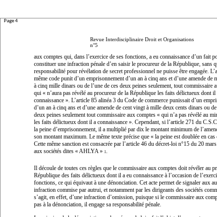
Page 4
Revue Interdisciplinaire Droit et Organisations
n°5
aux comptes qui, dans l’exercice de ses fonctions, a eu connaissance d’un fait p
constituer une infraction pénale d’en saisir le procureur de la République, sans q
responsabilité pour révélation de secret professionnel ne puisse être engagée. L’
même code punit d’un emprisonnement d’un an à cinq ans et d’une amende de m
à cinq mille dinars ou de l’une de ces deux peines seulement, tout commissaire
qui «
n’aura pas révélé au procureur de la République les faits délictueux dont il
connaissance
». L’article 85 alinéa 3 du Code de commerce punissait d’un emp
d’un an à cinq ans et d’une amende de cent vingt à mille deux cents dinars ou de
deux peines seulement tout commissaire aux comptes «
qui n’a pas révélé au mi
les faits délictueux dont il a connaissance
». Cependant, si l’article 271 du C.S.C
la peine d’emprisonnement, il a multiplié par dix le montant minimum de l’amend
son montant maximum. Le même texte précise que «
la peine est doublée en cas 
Cette même sanction est consacrée par l’article 46 du décret-loi n°15 du 20 mars 
aux sociétés dites « AHLYA »
.
1
Il découle de toutes ces règles que le commissaire aux comptes doit révéler au p
République des faits délictueux dont il a eu connaissance à l’occasion de l’exerc
fonctions, ce qui équivaut à une dénonciation. Cet acte permet de signaler aux au
infraction commise par autrui, et notamment par les dirigeants des sociétés comme
s’agit, en effet, d’une infraction d’omission, puisque si le commissaire aux com
pas à la dénonciation, il engage sa responsabilité pénale.