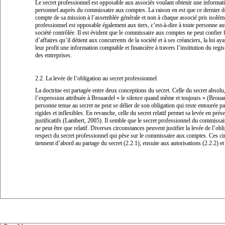
Le secret professionnel est opposable aux associés voulant obtenir une informatio
personnel auprès du commissaire aux comptes. La raison en est que ce dernier d
compte de sa mission à l’assemblée générale et non à chaque associé pris isoléme
professionnel est opposable également aux tiers, c’est-à-dire à toute personne au
société contrôlée. Il est évident que le commissaire aux comptes ne peut confier l
d’affaires qu’il détient aux concurrents de la société et à ses créanciers, la loi ay
leur profit une information comptable et financière à travers l’institution du regis
des entreprises.
2.2. La levée de l’obligation au secret professionnel
La doctrine est partagée entre deux conceptions du secret. Celle du secret absol
l’expression attribuée à Brouardel «
le silence quand même et toujours
» (Brouar
personne tenue au secret ne peut se délier de son obligation qui reste entourée pa
rigides et inflexibles. En revanche, celle du secret relatif permet sa levée en prése
justificatifs (Lambert, 2005). Il semble que le secret professionnel du commissa
ne peut être que relatif. Diverses circonstances peuvent justifier la levée de l’obl
respect du secret professionnel qui pèse sur le commissaire aux comptes. Ces ci
tiennent d’abord au partage du secret (2.2.1), ensuite aux autorisations (2.2.2) et