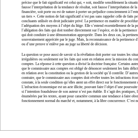
précise que le fait significatif est celui qui, «
soit, modifie sensiblement la situatio
fausse l’interprétation de la tendance de résultat, soit fausse l’interprétation de la
financière, soit porte ou est de nature à porter un préjudice consciemment à l’ent
un tiers
». Cette notion de fait significatif n’est pas sans rappeler celle de faits p
concluants utilisée en droit judiciaire privé. La pertinence en matière de procédure
l’adéquation des moyens à l’objet du litige. Elle s’entend essentiellement de la p
l’allégation des faits qui doit tomber directement sur l’espèce, et de la pertinence
qui doit conduire à une démonstration appropriée. Dans les deux cas, la pertinen
souverainement appréciée par le juge. Mais, la reconnaissance de la pertinence d
ou d’une preuve n’enlève pas au juge sa liberté de décision.
La question se pose aussi de savoir si la révélation doit porter sur toutes les situ
irrégulières ou seulement sur les faits qui sont en relation avec la mission du c
comptes. La réponse à cette question a divisé la doctrine française. Certains aute
que le commissaire aux comptes est obligé de dénoncer seulement les faits délic
en relation avec la constitution ou la gestion de la société qu’il contrôle. D’autre
contraire, que le commissaire aux comptes doit révéler toutes les infractions éc
constate, à la seule condition qu’elles aient un effet direct sur le fonctionnement d
L’infraction économique est un acte illicite, pouvant faire l’objet d’une poursui
si l’intention frauduleuse de son auteur n’est pas établie. Il s’agit des pratiques, 
énumérées par les textes, ayant pour caractère commun une tendance à faire obst
fonctionnement normal du marché et, notamment, à la libre concurrence. C’est 