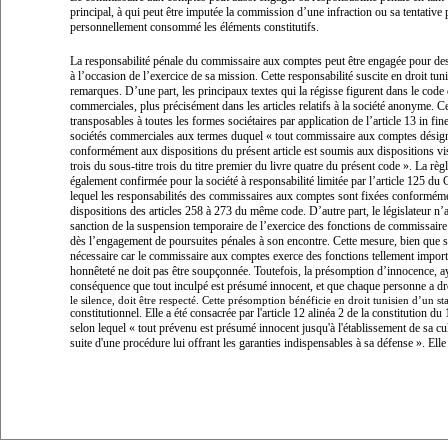
principal, à qui peut être imputée la commission d’une infraction ou sa tentative
personnellement consommé les éléments constitutifs.
La responsabilité pénale du commissaire aux comptes peut être engagée pour de
à l’occasion de l’exercice de sa mission. Cette responsabilité suscite en droit tun
remarques. D’une part, les principaux textes qui la régisse figurent dans le code 
commerciales, plus précisément dans les articles relatifs à la société anonyme. C
transposables à toutes les formes sociétaires par application de l’article 13
in fin
sociétés commerciales aux termes duquel «
tout commissaire aux comptes désig
conformément aux dispositions du présent article est soumis aux dispositions vi
trois du sous-titre trois du titre premier du livre quatre du présent code
». La règl
également confirmée pour la société à responsabilité limitée par l’article 125 du
lequel les responsabilités des commissaires aux comptes sont fixées conformém
dispositions des articles 258 à 273 du même code. D’autre part, le législateur n’
sanction de la suspension temporaire de l’exercice des fonctions de commissair
dès l’engagement de poursuites pénales à son encontre. Cette mesure, bien que 
nécessaire car le commissaire aux comptes exerce des fonctions tellement impor
honnêteté ne doit pas être soupçonnée. Toutefois, la présomption d’innocence, a
conséquence que tout inculpé est présumé innocent, et que chaque personne a dr
le silence, doit être respecté. Cette présomption bénéficie en droit tunisien d’un sta
constitutionnel. Elle a été consacrée par l'article 12 alinéa 2 de la constitution du 
selon lequel «
tout prévenu est présumé innocent jusqu'à l'établissement de sa cul
suite d'une procédure lui offrant les garanties indispensables à sa défense
». Elle 