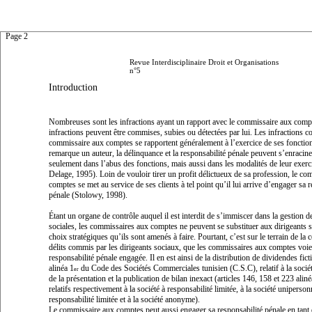
Page 2
Revue Interdisciplinaire Droit et Organisations
n°5
Introduction
Nombreuses sont les infractions ayant un rapport avec le commissaire aux comp
infractions peuvent être commises, subies ou détectées par lui. Les infractions 
commissaire aux comptes se rapportent généralement à l’exercice de ses foncti
remarque un auteur, la délinquance et la responsabilité pénale peuvent s’enracin
seulement dans l’abus des fonctions, mais aussi dans les modalités de leur exerci
Delage, 1995). Loin de vouloir tirer un profit délictueux de sa profession, le c
comptes se met au service de ses clients à tel point qu’il lui arrive d’engager sa 
pénale (Stolowy, 1998).
Étant un organe de contrôle auquel il est interdit de s’immiscer dans la gestion de
sociales, les commissaires aux comptes ne peuvent se substituer aux dirigeants 
choix stratégiques qu’ils sont amenés à faire. Pourtant, c’est sur le terrain de la 
délits commis par les dirigeants sociaux, que les commissaires aux comptes voie
responsabilité pénale engagée. Il en est ainsi de la distribution de dividendes ficti
alinéa 1
du Code des Sociétés Commerciales tunisien (C.S.C), relatif à la socié
er
de la présentation et la publication de bilan inexact (articles 146, 158 et 223 alin
relatifs respectivement à la société à responsabilité limitée, à la société uniperson
responsabilité limitée et à la société anonyme).
Le commissaire aux comptes peut aussi engager sa responsabilité pénale en tant