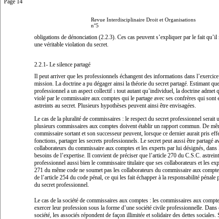
Page 14
Revue Interdisciplinaire Droit et Organisations
n°5
obligations de dénonciation (2.2.3). Ces cas peuvent s’expliquer par le fait qu’il 
une véritable violation du secret.
2.2.1- Le silence partagé
Il peut arriver que les professionnels échangent des informations dans l’exercice
mission. La doctrine a pu dégager ainsi la théorie du secret partagé. Estimant que
professionnel a un aspect collectif
tout autant qu’individuel, la doctrine admet q
1
violé par le commissaire aux comptes qui le partage avec ses confrères qui son
astreints au secret. Plusieurs hypothèses peuvent ainsi être envisagées.
Le cas de la pluralité de commissaires :
le respect du secret professionnel serait 
plusieurs commissaires aux comptes doivent établir un rapport commun. De mê
commissaire sortant et son successeur peuvent, lorsque ce dernier aurait pris eff
fonctions, partager les secrets professionnels. Le secret peut aussi être partagé a
collaborateurs du commissaire aux comptes et les experts par lui désignés, dans l
besoins de l’expertise. Il convient de préciser que l’article 270 du C.S.C. astreint
professionnel aussi bien le commissaire titulaire que ses collaborateurs et les expe
271 du même code ne soumet pas les collaborateurs du commissaire aux compte
de l’article 254 du code pénal, ce qui les fait échapper à la responsabilité pénale 
du secret professionnel.
Le cas de la société de commissaires aux comptes :
les commissaires aux compt
exercer leur profession sous la forme d’une société civile professionnelle. Dans 
société, les associés répondent de façon illimitée et solidaire des dettes sociales. 