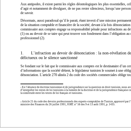
Aux antipodes, il existe parmi les règles déontologiques les plus essentielles, ce
d’agir et notamment de divulguer, de ne pas rester silencieux, lorsqu’une personn
de savoir.
Désormais, aussi paradoxal qu’il le parait, étant investi d’une mission permanen
de la situation comptable et financière de la société, devant à la fois dénonciation 
commissaire aux comptes engage sa responsabilité pénale pour infractions au dev
(1) ou au devoir de se taire qui peut trouver son fondement dans l’obligation au 
professionnel (2).
1.
L’infraction au devoir de dénonciation : la non-révélation de
délictueux ou le silence sanctionné
Se fondant sur le fait que le commissaire aux comptes est le destinataire d’un ce
d’informations que la société détient, le législateur tunisien le soumet à une obli
dénonciation. L’article 270 alinéa 2 du code des sociétés commerciales oblige t
En l’absence de doctrine tunisienne et de jurisprudence sur la question en droit tunisien, nous a
1
d’interpréter les textes de loi tunisiens à la lumière de la doctrine et de la jurisprudence française 
la similitude entre les textes de loi français et tunisiens.
Article 21 du code des devoirs professionnels des experts-comptables de Tunisie, approuvé par l’
2
ministre des Finances du 26 juillet 1991, JORT. n° 56 des 9 et 13 août 1991, p. 1435.