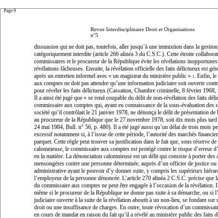
Page 9
Revue Interdisciplinaire Droit et Organisations
n°5
dissuasion qui ne doit pas, toutefois, aller jusqu’à une immixtion dans la gestion,
catégoriquement interdite (article 266 alinéa 3 du C.S.C.). Cette étroite collaborat
commissaires et le procureur de la République évite les révélations inopportunes 
révélations fâcheuses. Ensuite, la révélation officielle des faits délictueux est gé
après un entretien informel avec «
un magistrat du ministère public
»
. Enfin, l
1
aux comptes ne doit pas attendre qu’une information judiciaire soit ouverte contr
pour révéler les faits délictueux (Cassation, Chambre criminelle, 8 février 1968,
Il a ainsi été jugé que «
se rend coupable du délit de non-révélation des faits déli
commissaire aux comptes qui, ayant eu connaissance de la sous-évaluation des s
société qu’il contrôlait le 21 janvier 1978, ne dénonça le délit de présentation de 
au procureur de la République que le 27 novembre 1978, soit dix mois plus tard
24 mai 1984, Bull. n° 56, p. 480). Il a été jugé aussi qu’un délai de trois mois pe
excessif notamment si, à l’issue de cette période, l’autorité des marchés financiers
parquet. Cette règle peut trouver sa justification dans le fait que, sous réserve de
calomnieuse, le commissaire aux comptes est protégé contre le risque d’erreur d
en la matière. La dénonciation calomnieuse est un délit qui consiste à porter des
mensongères contre une personne déterminée, auprès d’un officier de justice ou 
administrative ayant le pouvoir d’y donner suite, y compris les supérieurs hiéra
l’employeur de la personne dénoncée. L’article 270 alinéa 2 C.S.C. précise que l
du commissaire aux comptes ne peut être engagée à l’occasion de la révélation. Il
même si le procureur de la République ne donne pas suite à sa démarche, ou si l’
judiciaire ouverte à la suite de la révélation aboutit à un non-lieu, se fondant sur
droit ou une insuffisance de charges. En outre, toute révocation d’un commissa
en cours de mandat en raison du fait qu’il a révélé au ministère public des faits d