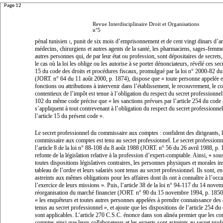
Page 12
Revue Interdisciplinaire Droit et Organisations
n°5
pénal tunisien
, punit de six mois d’emprisonnement et de cent vingt dinars d’
1
médecins, chirurgiens et autres agents de la santé, les pharmaciens, sages-femme
autres personnes qui, de
par leur état ou profession, sont dépositaires de secrets
le cas où la loi les oblige ou les autorise à se porter dénonciateurs, révélé ces se
15 du code des droits et procédures fiscaux, promulgué par la loi n° 2000-82 d
(JORT. n° 64 du 11 août 2000, p. 1874), dispose que «
toute personne appelée e
fonctions ou attributions à intervenir dans l’établissement, le recouvrement, le co
contentieux de l’impôt est tenue à l’obligation du respect du secret professionnel
102 du même code précise que «
les sanctions prévues par l’article 254 du code
s’appliquent à tout contrevenant à l’obligation du respect du secret professionne
l’article 15 du présent code
».
Le secret professionnel du commissaire aux comptes :
confident des dirigeants, 
commissaire aux comptes est tenu au secret professionnel. Le secret professionn
l’article 8 de la loi n° 88-108 du 8 août 1988 (JORT. n° 56 du 26 avril 1988, p. 
refonte de la législation relative à la profession d’expert-comptable. Ainsi, «
sous
toutes dispositions législatives contraires, les personnes physiques et morales in
tableau de l’ordre et leurs salariés sont tenus au secret professionnel. Ils sont, en
astreints aux mêmes obligations pour les affaires dont ils ont à connaître à l’occ
l’exercice de leurs missions
». Puis, l’article 38 de la loi n° 94-117 du 14 nove
réorganisation du marché financier (JORT. n° 90 du 15 novembre 1994, p. 1850
«
les enquêteurs et toutes autres personnes appelées à prendre connaissance des 
tenus au secret professionnel
», et ajoute que les dispositions de l’article 254 du
sont applicables. L’article 270 C.S.C. énonce dans son alinéa premier que les c
comptes ainsi que leurs collaborateurs et les experts sont astreints au secret pro