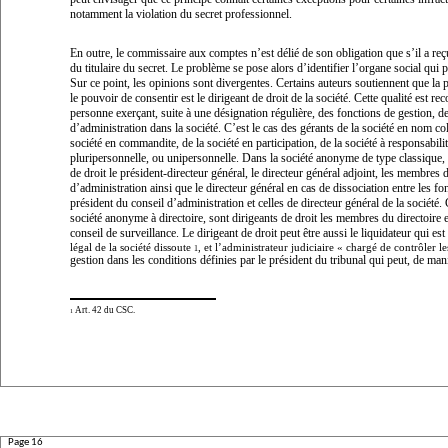
notamment la violation du secret professionnel.
En outre, le commissaire aux comptes n’est délié de son obligation que s’il a reç
du titulaire du secret. Le problème se pose alors d’identifier l’organe social qui p
Sur ce point, les opinions sont divergentes. Certains auteurs soutiennent que la 
le pouvoir de consentir est le dirigeant de droit de la société. Cette qualité est re
personne exerçant, suite à une désignation régulière, des fonctions de gestion, d
d’administration dans la société. C’est le cas des gérants de la société en nom coll
société en commandite, de la société en participation, de la société à responsabilit
pluripersonnelle, ou unipersonnelle. Dans la société anonyme de type classique, 
de droit le président-directeur général, le directeur général adjoint, les membres 
d’administration ainsi que le directeur général en cas de dissociation entre les fo
président du conseil d’administration et celles de directeur général de la société.
société anonyme à directoire, sont dirigeants de droit les membres du directoire 
conseil de surveillance. Le dirigeant de droit peut être aussi le liquidateur qui est
légal de la société dissoute
, et l’administrateur judiciaire «
chargé de contrôler le
1
gestion dans les conditions définies par le président du tribunal qui peut, de man
Art. 42 du CSC.
1
Page 16