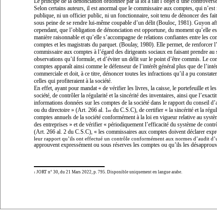
Le principe de la dénonciation ordonnée par la loi a fait l’objet d’une controverse
Selon certains auteurs, il est anormal que le commissaire aux comptes, qui n’est 
publique, ni un officier public, ni un fonctionnaire, soit tenu de dénoncer des fai
sous peine de se rendre lui-même coupable d’un délit (Bouloc, 1981). Guyon af
cependant, que l’obligation de dénonciation est opportune, du moment qu’elle es
manière raisonnable et qu’elle s’accompagne de relations confiantes entre les c
comptes et les magistrats du parquet. (Boulay, 1980). Elle permet, de renforcer l
commissaire aux comptes à l’égard des dirigeants sociaux en faisant prendre au 
observations qu’il formule, et d’éviter un délit sur le point d’être commis. Le c
comptes apparaît ainsi comme le défenseur de l’intérêt général plus que de l’intér
commerciale et doit, à ce titre, dénoncer toutes les infractions qu’il a pu constate
celles qui profiteraient à la société.
En effet, ayant pour mandat «
de vérifier les livres, la caisse, le portefeuille et le
société, de contrôler la régularité et la sincérité des inventaires, ainsi que l’exact
informations données sur les comptes de la société dans le rapport du conseil d’
ou du directoire
» (Art. 266 al. 1
du C.S.C), de certifier «
la sincérité et la régu
er
comptes annuels de la société conformément à la loi en vigueur relative au syst
des entreprises
» et de vérifier «
périodiquement l’efficacité du système de contrô
(Art. 266 al. 2 du C.S.C), «
les commissaires aux comptes doivent déclarer exp
leur rapport qu’ils ont effectué un contrôle conformément aux normes d’audit d’u
approuvent expressément ou sous réserves les comptes ou qu’ils les désapprou
JORT n° 30, du 21 Mars 2022, p. 795. Disponible uniquement en langue arabe.
1