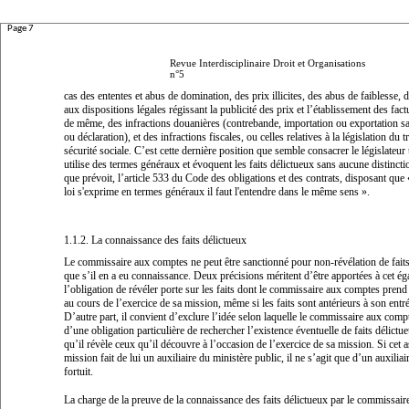
Page 7
Revue Interdisciplinaire Droit et Organisations
n°5
cas des ententes et abus de domination, des prix illicites, des abus de faiblesse, d
aux dispositions légales régissant la publicité des prix et l’établissement des factu
de même, des infractions douanières (contrebande, importation ou exportation sa
ou déclaration), et des infractions fiscales, ou celles relatives à la législation du tr
sécurité sociale. C’est cette dernière position que semble consacrer le législateur 
utilise des termes généraux et évoquent les faits délictueux sans aucune distincti
que prévoit, l’article 533 du Code des obligations et des contrats, disposant que
loi s'exprime en termes généraux il faut l'entendre dans le même sens
».
1.1.2. La connaissance des faits délictueux
Le commissaire aux comptes ne peut être sanctionné pour non-révélation de faits
que s’il en a eu connaissance. Deux précisions méritent d’être apportées à cet ég
l’obligation de révéler porte sur les faits dont le commissaire aux comptes pren
au cours de l’exercice de sa mission, même si les faits sont antérieurs à son entr
D’autre part, il convient d’exclure l’idée selon laquelle le commissaire aux comp
d’une obligation particulière de rechercher l’existence éventuelle de faits délictueu
qu’il révèle ceux qu’il découvre à l’occasion de l’exercice de sa mission. Si cet a
mission fait de lui un auxiliaire du ministère public, il ne s’agit que d’un auxiliai
fortuit.
La charge de la preuve de la connaissance des faits délictueux par le commissai