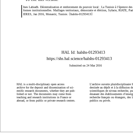
Ines Labiadh. Décentralisation et renforcement du pouvoir local : La Tunisie à l’épreuve des 
formes institutionnelles. Maillages territoriaux, démocratie et éléction, Syfacte, RIATE, Par
IDEES, Jan 2016, Monastir, Tunisie. ￿halshs-01293413￿
HAL Id: halshs-01293413
https://shs.hal.science/halshs-01293413
Submitted on 24 Mar 2016
HAL
is a multi-disciplinary open access
L’archive ouverte pluridisciplinaire
archive for the deposit and dissemination of sci-
destinée au dépôt et à la diffusion 
entific research documents, whether they are pub-
scientifiques de niveau recherche, p
lished or not. The documents may come from
émanant des établissements d’ensei
teaching and research institutions in France or
recherche français ou étrangers, des l
abroad, or from public or private research centers.
publics ou privés.