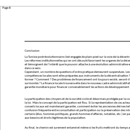
Page 8
Conclusion
La Tunisie postrévolutionnaire s’est engagée de plain-pied sur la voie de la décentr
Les réformes institutionnelles qui en ont découlé favorisent les organes de la déce
et témoignent de l’intérêt que le pouvoir attache à une évolution administrative e
dans ce sens.
Cependant, un nombre de questions d’ordre pratique demeurent suspendues. Les
compétences locales sont-elles préparées aux instruments de la décentralisation ? 
former ? Comment ? Des problèmes de financement ont toujours existé, seront-il
surmontés ? La finance locale trouvera-elle dans le nouveau cadre administratif et
garantie monétaire pour financer convenablement les actions de développement 
La participation des citoyens et de la société civile et désormais protégée par la co
la loi. Mais le concept de la participation est flou. Si la représentation de ces acteu
conseils locaux est maintenant garantie, comment éviter les anciennes dérives tel
confusion fréquente entre consultation et participation ou la préservation des int
certains (élus, hommes politiques, grands hommes d'affaires, notables, etc.) en p
aux besoins et droits légitimes de la population.
Au final, le chemin est surement entamé et même si les fruits mettront du temps a