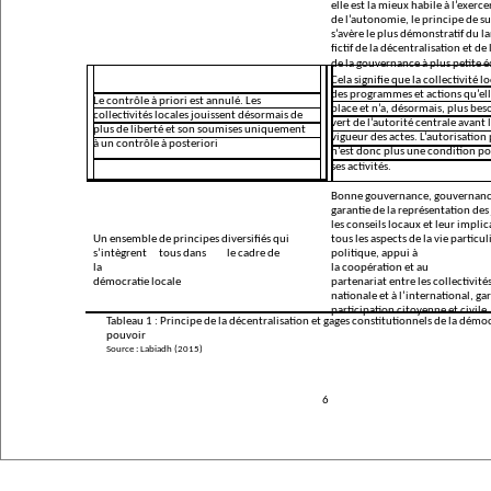
elle est la mieux habile à l’exerce
de l’autonomie, le principe de su
s’avère le plus démonstratif du 
fictif de la décentralisation et de
de la gouvernance à plus petite é
Cela signifie que la collectivité lo
des programmes et actions qu’el
Le contrôle à priori est annulé. Les
place et n’a, désormais, plus bes
collectivités locales jouissent désormais de
vert de l’autorité centrale avant 
plus de liberté et son soumises uniquement
vigueur des actes. L’autorisation
à un contrôle à posteriori
n’est donc plus une condition po
ses activités.
Bonne gouvernance, gouvernanc
garantie de la représentation des
les conseils locaux et leur impli
Un ensemble de principes diversifiés qui
tous les aspects de la vie partic
s’intègrent
tous dans
le cadre de
politique, appui à
la
la coopération et au
démocratie locale
partenariat entre les collectivités
nationale et à l’international, ga
participation citoyenne et civile.
Tableau 1 : Principe de la décentralisation et gages constitutionnels de la démo
pouvoir
Source : Labiadh (2015)
6