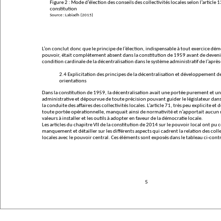
Figure 2 : Mode d’élection des conseils des collectivités locales selon l’article 1
constitution
Source : Labiadh (2015)
L’on conclut donc que le principe de l’élection, indispensable à tout exercice dé
pouvoir, était complètement absent dans la constitution de 1959 avant de deven
condition cardinale de la décentralisation dans le système administratif de l’après
2.4 Explicitation des principes de la décentralisation et développement d
orientations
Dans la constitution de 1959, la décentralisation avait une portée purement et 
administrative et dépourvue de toute précision pouvant guider le législateur dans 
la conduite des affaires des collectivités locales. L’article 71, très peu explicite et
toute portée opérationnelle, manquait ainsi de normativité et n’apportait aucun 
valeurs à installer et les outils à adopter en faveur de la démocratie locale.
Les articles du chapitre VII de la constitution de 2014 sur le pouvoir local ont pu
manquement et détailler sur les différents aspects qui cadrent la relation des colle
locales avec le pouvoir central. Ces éléments sont exposés dans le tableau ci-cont
5