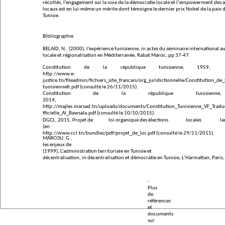
récoltés, l’engagement sur la voie de la démocratie locale et l’
empowerment
des a
locaux est en lui-même un mérite dont témoigne le dernier prix Nobel de la paix d
Tunisie.
Bibliographie
BELAID,
N., (2000), l’expérience tunisienne, in
actes du séminaire international 
locale et régionalisation en Méditerranée
, Rabat Maroc, pp 37-47.
Constitution
de
la
république
tunisienne,
1959,
http://www.e-
justice.tn/fileadmin/fichiers_site_francais/org_juridictionnelle/Constitution_de
tunisiennefr.pdf
(consulté le 26/11/2015).
Constitution
de
la
république
tunisienne,
2014,
http://majles.marsad.tn/uploads/documents/Constitution_Tunisienne_VF_Trad
fficielle_Al_Bawsala.pdf (consulté le 10/10/2015).
DGCL, 2015, Projet de
loi organique des élections
locales
la
(en
http://www.ccl.tn/bundles/pdf/projet_de_loi.pdf (consulté le 29/11/2015).
MARCOU,
G.,
les enjeux de
(1999),
L’administration territoriale en Tunisie et
décentralisation
, in décentralisation et démocratie en Tunisie, L’Harmattan, Paris
-
Plus
de
références
et
documents
sur