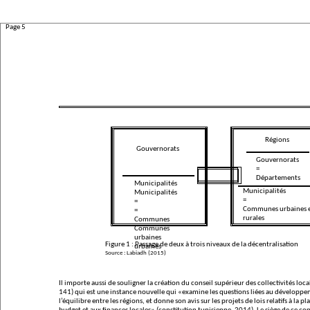
Page 5
Régions
Gouvernorats
Gouvernorats
=
Départements
Municipalités
Municipalités
Municipalités
=
=
Communes urbaines 
=
rurales
Communes
Communes
urbaines
Figure 1 : Passage de deux à trois niveaux de la décentralisation
urbaines
Source : Labiadh (2015)
Il importe aussi de souligner la création du conseil supérieur des collectivités local
141) qui est une instance nouvelle qui
«examine les questions liées au développe
l’équilibre entre les régions, et donne son avis sur les projets de lois relatifs à la pl