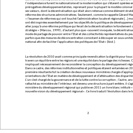
l’indépendance furent le nationalisme et la modernisation qui s’étaient opérées e
prérogatives développementalistes, reprenant pour la plupart le modèle colonial 
ses valeurs, dont la décentralisation qui était alors retenue comme élément strat
réforme des structures administratives. Seulement, comme le rappelle Gérard M
« l’examen de réformes qui ont touché l’administration locale et régionale […] mo
ont été inspirées essentiellement par les objectifs de la politique de développeme
aller jusqu’à une réforme politique qui ferait de la décentralisation le fondement
stratégie »
(Marcou, 1999) ; d’autant plus que
«souvent invoquée, la décentralisa
mode de partage de pouvoir entre l’Etat et des collectivités représentatives du p
parfois
que des mesures de déconcentration
consistant à découper en sous-unités
national afin de faciliter l’application des politiques de l’Etat» (Ibid.).
La révolution de 2010 avait comme principale revendication la dignité pour tous 
travers un équilibre entre les régions et une équité dans le partage des richesses. 
impliquait nécessairement de reconsidérer la conception du développement régio
Dans ce cadre, des réformes institutionnelles et politiques étaient entamées en 20
première résultante fut la création de deux nouveaux ministères chargés d’appliqu
orientations de l’Etat en matière de développement et d’atténuation des disparités
L’un s’est chargé de la gouvernance et de la lutte contre la corruption ; l’autre, 
rattaché au ministère de l’intérieur, est devenu une structure à part entière, il s’ag
ministère du développement régional qui publie en 2011 un livre blanc intitulé
«
nouvelle vision du développement régional»
. Ce livre traduit l’évolution dans le
2