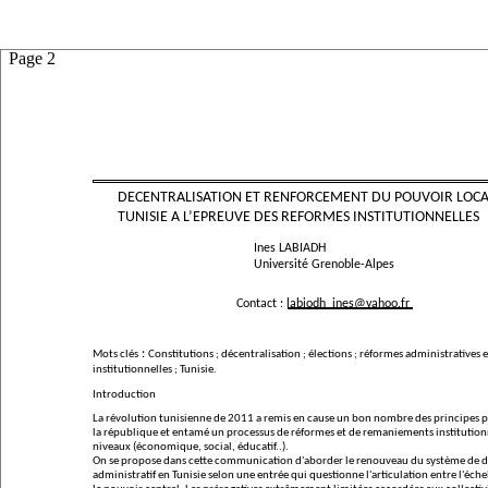
Page 2
DECENTRALISATION ET RENFORCEMENT DU POUVOIR LOCAL
TUNISIE A L’EPREUVE DES REFORMES INSTITUTIONNELLES
Ines LABIADH
Université Grenoble-Alpes
Contact : labiodh_ines@yahoo.fr
:
Mots clés
Constitutions ; décentralisation ; élections ; réformes administratives e
institutionnelles ; Tunisie.
Introduction
La révolution tunisienne de 2011 a remis en cause un bon nombre des principes p
la république et entamé un processus de réformes et de remaniements institution
niveaux (économique, social, éducatif..).
On se propose dans cette communication d'aborder le renouveau du système de
administratif en Tunisie selon une entrée qui questionne l'articulation entre l'éche