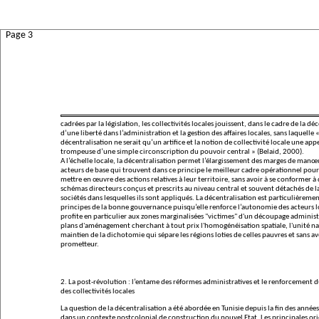
Page 3
cadrées par la législation, les collectivités locales jouissent, dans le cadre de la dé
d’une liberté dans l’administration et la gestion des affaires locales, sans laquelle 
décentralisation ne serait qu’un artifice et la notion de collectivité locale une app
trompeuse d’une simple circonscription du pouvoir central »
(Belaid, 2000).
A l’échelle locale, la décentralisation permet l’élargissement des marges de manœ
acteurs de base qui trouvent dans ce principe le meilleur cadre opérationnel pour
mettre en œuvre des actions relatives à leur territoire, sans avoir à se conformer à
schémas directeurs conçus et prescrits au niveau central et souvent détachés de la
sociétés dans lesquelles ils sont appliqués. La décentralisation est particulièreme
principes de la bonne gouvernance puisqu’elle renforce l’autonomie des acteurs l
profite en particulier aux zones marginalisées "victimes" d'un découpage administr
plans d'aménagement cherchant à tout prix l'homogénéisation spatiale, l'unité nat
maintien de la dichotomie qui sépare les régions loties de celles pauvres et sans av
prometteur.
2. La post-révolution : l’entame des réformes administratives et le renforcement d
des collectivités locales
La question de la décentralisation a été abordée en Tunisie depuis la fin des année
dans un contexte postcolonial de construction du nouvel Etat. Les principales or