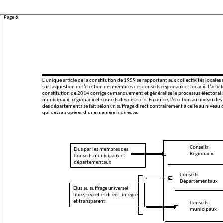
Page 6
L’unique article de la constitution de 1959 se rapportant aux collectivités locales
sur la question de l’élection des membres des conseils régionaux et locaux. L’articl
constitution de 2014 corrige ce manquement et généralise le processus électoral 
municipaux, régionaux et conseils des districts. En outre, l’élection au niveau d
des départements se fait selon un suffrage direct contrairement à celle au niveau 
qui devra s’opérer d’une manière indirecte.
Conseils
Elus par les membres des
Régionaux
Conseils municipaux et
départementaux
Conseils
Départementaux
Elus au suffrage universel,
libre, secret et direct, intègre
et transparent
Conseils
municipaux