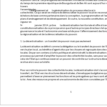
le pouvoir central. Les prérogatives extrêmement limitées accordées aux collectivi
du temps de la première république de Bourguiba et de Ben Ali sont aujourd'hui r
travers
l'ensemble des
l'élargissement et
la généralisation du processus électoral à
collectivités. Ce qui serait en mesure de démocratiser le pouvoir local en reconnai
échelons de base comme partenaires dans la conception, la programmation et l'e
plans d'aménagement et de développement. En outre, la nouvelle constitution, e
vigueur en
la
janvier 2014, prône
la décentralisation territoriale et offre à trav
constitutionnalisation de ce principe ainsi que d’autres principes directeurs tel qu
gouvernance locale et l’autonomie une base solide pour l’affermissement des fo
la régionalisation et de la démocratisation du pouvoir.
1. La décentralisation : un transfert de pouvoir mais pas seulement
La décentralisation se définit comme la délégation ou le transfert de pouvoir de l’
vers le plan local, au bénéfice d’agents élus par les citoyens et regroupés dans des 
locales. De par son contenu à la fois politique et administratif, la décentralisation 
processus qui permet d’amplifier le pouvoir des collectivités locales, sans pour aut
celui de l’Etat qui continue à exercer un pouvoir de contrôle sur la structure déce
se situe alors sous sa tutelle.
Pour accroitre le pouvoir des collectivités locales, la décentralisation doit s’ac
transfert, de l’Etat vers les structures décentralisées, d’enveloppes budgétaires qu
permettent d’exercer pleinement les fonctions et les prérogatives qui leurs sont at
la loi. Avec des ressources propres et une autonomie de décision concédées par l’E
1