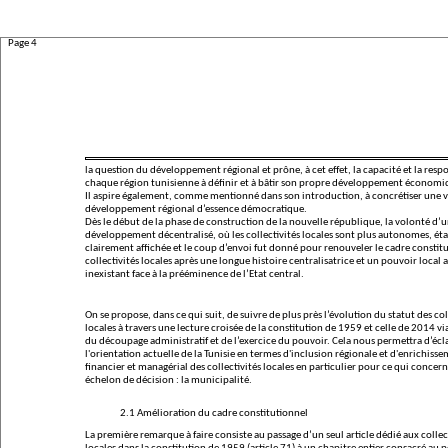
Page 4
la question du développement régional et prône, à cet effet, la capacité et la resp
chaque région tunisienne à définir et à bâtir son propre développement économiq
Il aspire également, comme mentionné dans son introduction, à concrétiser une v
développement régional d’essence démocratique.
Dès le début de la phase de construction de la nouvelle république, la volonté d’
développement décentralisé, où les collectivités locales sont plus autonomes, ét
clairement affichée et le coup d’envoi fut donné pour renouveler le cadre constit
collectivités locales après une longue histoire centralisatrice et un pouvoir local a
inexistant face à la prééminence de l’Etat central.
On se propose, dans ce qui suit, de suivre de plus près l’évolution du statut des col
locales à travers une lecture croisée de la constitution de 1959 et celle de 2014 vi
du découpage administratif et de l’exercice du pouvoir. Cela nous permettra d’écl
l'orientation actuelle de la Tunisie en termes d'inclusion régionale et d'enrichiss
financier et managérial des collectivités locales en particulier pour ce qui concerne
échelon de décision : la municipalité.
2.1 Amélioration du cadre constitutionnel
La première remarque à faire consiste au passage d’un seul article dédié aux collec