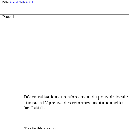
Page:
1
,
2
,
3
,
4
,
5
,
6
,
7
,
8
Page 1
Décentralisation et renforcement du pouvoir local :
Tunisie à l’épreuve des réformes institutionnelles
Ines Labiadh
To cite this version: