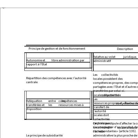
Page 7
Principe de gestion et de fonctionnement
Description
Relative au volet
juridique,
Autonomie et
libre administration par
administratif
rapport à l’Etat
Les
collectivités
Répartition des compétences avec l’autorité
locales possèdent des
centrale
compétences propres, des comp
partagées avec l’Etat et d’autres 
transférées par celui-ci.
locales disposent de
collectivités
Les
Adéquation
entre
compétences
les
ressources propres et «
Toute cré
compétences d
transférées et
les
ressources mises à
transfert de
disposition
l'autorité
locales doit
collectivités
centrale aux
Ce principe stipule d’affecter la
s’accompagner d’un transfert de
la collectivité
locale située à
correspondantes»
(article 135).
l’échelle
Le principe de subsidiarité
administrative la plus proche de 