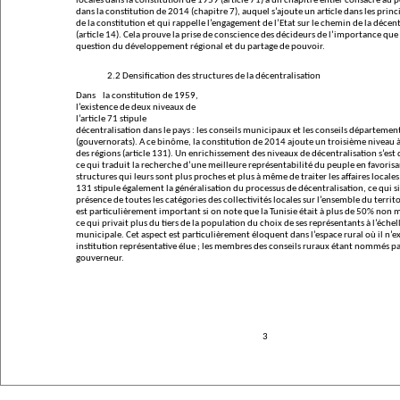
locales dans la constitution de 1959 (article 71) à un chapitre entier consacré au 
dans la constitution de 2014 (chapitre 7), auquel s’ajoute un article dans les prin
de la constitution et qui rappelle l’engagement de l’Etat sur le chemin de la décent
(article 14). Cela prouve la prise de conscience des décideurs de l’importance que 
question du développement régional et du partage de pouvoir.
2.2 Densification des structures de la décentralisation
Dans
la constitution de 1959,
l’existence de deux niveaux de
l’article 71 stipule
décentralisation dans le pays : les conseils municipaux et les conseils départeme
(gouvernorats). A ce binôme, la constitution de 2014 ajoute un troisième niveau à
des régions (article 131). Un enrichissement des niveaux de décentralisation s’est
ce qui traduit la recherche d’une meilleure représentabilité du peuple en favorisa
structures qui leurs sont plus proches et plus à même de traiter les affaires locales.
131 stipule également la généralisation du processus de décentralisation, ce qui si
présence de toutes les catégories des collectivités locales sur l’ensemble du territoi
est particulièrement important si on note que la Tunisie était à plus de 50% non 
ce qui privait plus du tiers de la population du choix de ses représentants à l’échel
municipale. Cet aspect est particulièrement éloquent dans l’espace rural où il n’e
institution représentative élue ; les membres des conseils ruraux étant nommés pa
gouverneur.
3