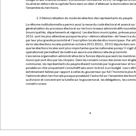
budget et aux finances locales»
(constitution tunisienne, 2014)
.
Le siège de ce con
localisé en dehors de la capitale Tunis dans un désir d’atténuer la domination de la
l’ensemble du territoire.
2.3 Démocratisation du mode de sélection des représentants du peuple
La réforme institutionnelle
a permis aussi la revue du code électoral et avancé sur 
généralisation du processus électoral sur les trois niveaux administratifs nouvell
(municipalités, départements et régions). Les élections municipales, prévues pour
2016, sont les plus attendues puisque les plus «démocratisantes» de l’exercice d
par leur plus grande proximité et l’inscription locale des élus municipaux. Par aill
de loi des élections locales publié en octobre 2015 (DGCL, 2015) stipule dans son
que les élections locales sont plus importantes que les nationales puisqu’il s’agit de
opérationnel permettant de mettre en œuvre une démocratie de proximité.
L’ancienne organisation administrative de la Tunisie stipule que seuls les membres
municipal sont élus par les citoyens. Dans les conseils ruraux des zones non érigée
communes, les représentants du peuple étaient nommés par le gouverneur et le c
possède un rôle uniquement consultatif sans avoir le droit à un budget. Leurs attr
extrêmement faibles par rapport à celles du gouverneur qui fut l’homme le plus f
l’administration territoriale puisque possédant l’autorité sur l’ensemble des fonc
sa division et concentrant la tutelle sur le gouvernorat, les délégations, les commu
conseils ruraux.
4