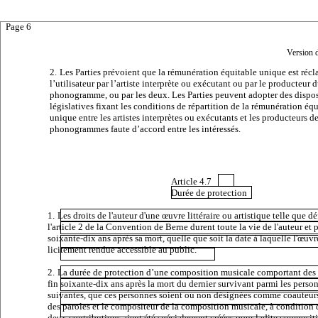
Page 6
Version 
2.
Les Parties prévoient que la rémunération équitable unique est réc
l’utilisateur par l’artiste interprète ou exécutant ou par le producteur 
phonogramme, ou par les deux. Les Parties peuvent adopter des dispos
législatives fixant les conditions de répartition de la rémunération éq
unique entre les artistes interprètes ou exécutants et les producteurs d
phonogrammes faute d’accord entre les intéressés.
Article
4.7
Durée de protection
1.
Les droits de l'auteur d'une œuvre littéraire ou artistique telle que dé
l'article 2 de la Convention de Berne durent toute la vie de l'auteur et
soixante-dix ans après sa mort, quelle que soit la date à laquelle l'œuvr
licitement rendue accessible au public.
2.
La durée de protection d’une composition musicale comportant des 
fin soixante-dix ans après la mort du dernier survivant parmi les perso
suivantes, que ces personnes soient ou non désignées comme coauteurs
des paroles et le compositeur de la composition musicale, à condition 
deux contributions aient été spécialement créées pour ladite composit