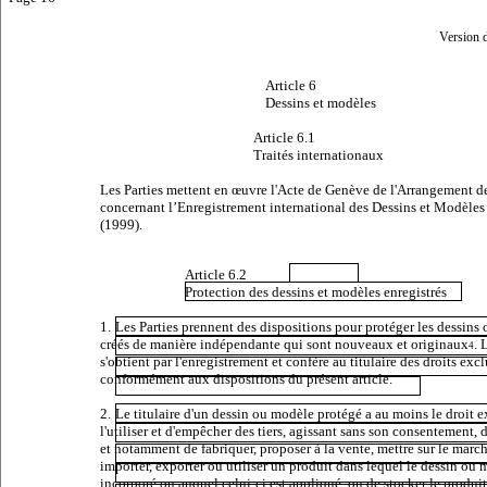
Version 
Article 6
Dessins et modèles
Article 6.1
Traités internationaux
Les Parties mettent en œuvre l'
Acte de Genève
de l'
Arrangement d
concernant l’Enregistrement international des Dessins et Modèles 
(1999).
Article 6.2
Protection des dessins et modèles enregistrés
1.
Les Parties prennent des dispositions pour protéger les dessins
créés de manière indépendante qui sont nouveaux et originaux
. 
4
s'obtient par l'enregistrement et confère au titulaire des droits excl
conformément aux dispositions du présent article.
2.
Le titulaire d'un dessin ou modèle protégé a au moins le droit e
l'utiliser et d'empêcher des tiers, agissant sans son consentement, de
et notamment de fabriquer, proposer à la vente, mettre sur le march
importer, exporter ou utiliser un produit dans lequel le dessin ou 
incorporé ou auquel celui-ci est appliqué, ou de stocker le produit