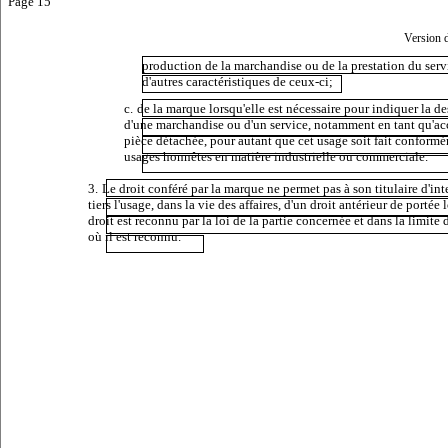
Page 15
Version 
production de la marchandise ou de la prestation du serv
d'autres caractéristiques de ceux-ci;
c.
de la marque lorsqu'elle est nécessaire pour indiquer la de
d'une marchandise ou d'un service, notamment en tant qu'ac
pièce détachée, pour autant que cet usage soit fait conform
usages honnêtes en matière industrielle ou commerciale.
3.
Le droit conféré par la marque ne permet pas à son titulaire d'int
tiers l'usage, dans la vie des affaires, d'un droit antérieur de portée 
droit est reconnu par la loi de la partie concernée et dans la limite d
où il est reconnu.