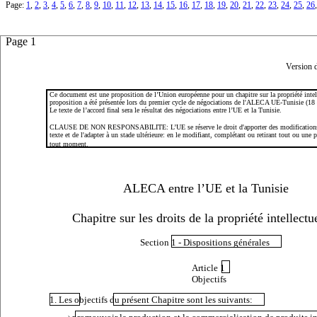
Page:
1
,
2
,
3
,
4
,
5
,
6
,
7
,
8
,
9
,
10
,
11
,
12
,
13
,
14
,
15
,
16
,
17
,
18
,
19
,
20
,
21
,
22
,
23
,
24
,
25
,
26
Page 1
Version 
Ce
document
est une proposition de l’Union européenne pour un chapitre sur la propriété intel
proposition a été présentée lors du premier cycle de négociations de l'ALECA UE-Tunisie (18 
Le texte de l’accord final sera le résultat des négociations entre l’UE et la Tunisie.
CLAUSE DE NON RESPONSABILITE:
L’UE se réserve le droit d'apporter des modifications
texte et de l'adapter à un stade ultérieure: en le modifiant, complétant ou retirant tout ou une p
tout moment.
ALECA entre l’UE et la Tunisie
Chapitre sur les droits de la propriété intellectu
Section 1 - Dispositions générales
Article
1
Objectifs
1. Les objectifs du présent Chapitre sont les suivants: