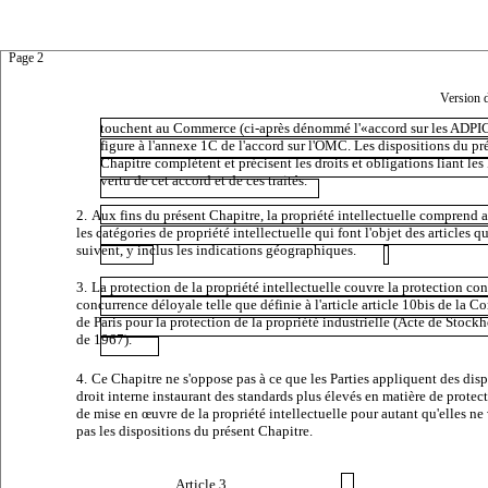
Page 2
Version 
touchent au Commerce
(ci-après dénommé l'«accord sur les ADPIC
figure à l'annexe 1C de l'accord sur l'OMC. Les dispositions du pr
Chapitre complètent et précisent les droits et obligations liant les 
vertu de cet accord et de ces traités.
2.
Aux fins du présent Chapitre, la propriété intellectuelle comprend 
les catégories de propriété intellectuelle qui font l'objet des articles qu
suivent, y inclus les indications géographiques.
3.
La protection de la propriété intellectuelle couvre la protection con
concurrence déloyale telle que définie à l'article article 10bis de la
Co
de Paris pour la protection de la propriété industrielle
(Acte de Stock
de 1967).
4.
Ce Chapitre ne s'oppose pas à ce que les Parties appliquent des dis
droit interne instaurant des standards plus élevés en matière de protect
de mise en œuvre de la propriété intellectuelle pour autant qu'elles ne
pas les dispositions du présent Chapitre.
Article 3