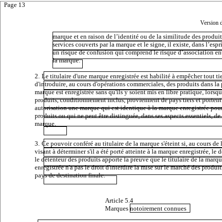
Page 13
Version 
marque et en raison de l’identité ou de la similitude des produi
services couverts par la marque et le signe, il existe, dans l’espr
un risque de confusion qui comprend le risque d’association ent
la marque.
2.
Le titulaire d'une marque enregistrée est habilité à empêcher tout ti
d'introduire, au cours d'opérations commerciales, des produits dans la 
marque est enregistrée sans qu'ils y soient mis en libre pratique, lorsq
produits, conditionnement inclus, proviennent de pays tiers et portent
autorisation une marque qui est identique à la marque enregistrée pou
produits ou qui ne peut être distinguée, dans ses aspects essentiels, de
marque.
3.
Ce pouvoir conféré au titulaire de la marque s'éteint si, au cours de
visant à déterminer s'il a été porté atteinte à la marque enregistrée, le 
le détenteur des produits apporte la preuve que le titulaire de la marq
enregistrée n'a pas le droit d'interdire la mise sur le marché des produit
pays de destination finale.
Article 5.4
Marques
notoirement connues