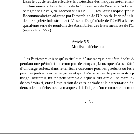
Dans le but de rendre effective la protection des marques notoiremen
conformément à l'article 6
bis
de la Convention de Paris et à l'article 
paragraphes 2 et 3, de l'accord sur les ADPIC, les Parties appliquent l
Recommandation adoptée par l'assemblée de l'
Union de Paris pour la
de la Propriété Industrielle
et l'Assemblée générale de l'OMPI à la tre
quatrième série de réunions des Assemblées des États membres de l'
(septembre 1999).
Article 5.5
Motifs de déchéance
1.
Les Parties prévoient qu'un titulaire d’une marque peut être déchu de 
pendant une période ininterrompue de cinq ans, la marque n’a pas fait 
d’un usage sérieux dans le territoire concerné pour les produits ou les 
pour lesquels elle est enregistrée et qu’il n’existe pas de justes motifs 
usage. Toutefois, nul ne peut faire valoir que le titulaire d’une marque
de ses droits si, entre l’expiration de cette période et la présentation de
demande en déchéance, la marque a fait l’objet d’un commencement o
- 13 -