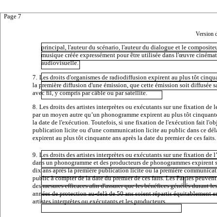
Page 7
Version 
principal, l'auteur du scénario, l'auteur du dialogue et le composite
musique créée expressément pour être utilisée dans l'œuvre ciném
audiovisuelle.
7.
Les droits d'organismes de radiodiffusion expirent au plus tôt cinqu
la première diffusion d'une émission, que cette émission soit diffusée s
avec fil, y compris par câble ou par satellite.
8.
Les droits des artistes interprètes ou exécutants sur une fixation de 
par un moyen autre qu’un phonogramme expirent au plus tôt cinquante
la date de l'exécution. Toutefois, si une fixation de l'exécution fait l'ob
publication licite ou d'une communication licite au public dans ce délai
expirent au plus tôt cinquante ans après la date du premier de ces faits.
9.
Les droits des artistes interprètes ou exécutants sur une fixation de 
dans un phonogramme et des producteurs de phonogrammes expirent s
dix ans après la première publication licite ou la première communica
public à compter de la date du premier de ces faits. Les Parties peuven
des mesures efficaces afin d'assurer que les bénéfices générés durant le
années de protection au-delà de 50 ans soient répartis équitablement en
artistes interprètes ou exécutants et les producteurs.