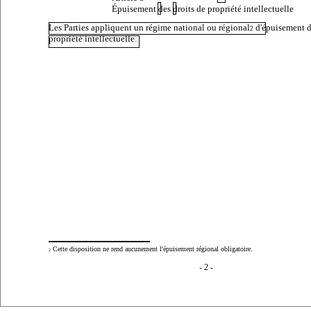
Épuisement
des
droits de propriété intellectuelle
Les Parties appliquent un régime national ou régional
d'épuisement d
2
propriété intellectuelle.
Cette disposition ne rend aucunement l'épuisement régional obligatoire.
2
- 2 -