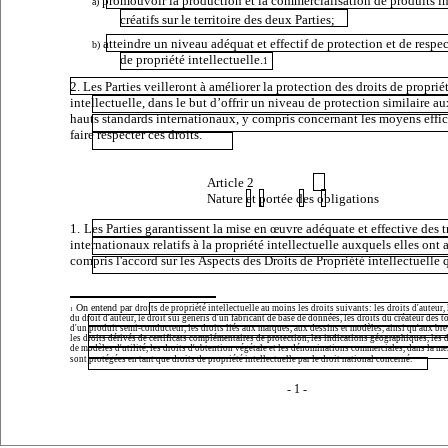
promouvoir la production et la commercialisation de produits i
a)
créatifs sur le territoire des deux Parties;
atteindre un niveau adéquat et effectif de protection et de respec
b)
de propriété intellectuelle.
1
2. Les Parties veilleront à améliorer la protection des droits de proprié
intellectuelle, dans le but d’offrir un niveau de protection similaire au
hauts standards internationaux, y compris concernant les moyens effi
faire respecter ces droits.
Article
2
Nature
et
portée
des
obligations
1.
Les Parties garantissent la mise en œuvre adéquate et effective des t
internationaux relatifs à la propriété intellectuelle auxquels elles ont 
compris l'accord sur les
Aspects des Droits de Propriété intellectuelle 
On entend par
droits de propriété intellectuelle au moins les droits suivants: les droits d'auteur,
1
du droit d'auteur, le droit
sui generis
d'un fabricant de base de données, les droits du créateur des 
d'un produit semi-conducteur, les droits liés aux marques, aux dessins et modèles, ainsi qu'aux bre
les droits dérivés de certificats complémentaires de protection, les indications géographiques, les 
de modèles d'utilité, les droits d'obtention végétale et les dénominations commerciales, dans la me
sont protégées en tant que droits de propriété intellectuelle par le droit national concerné.
- 1 -