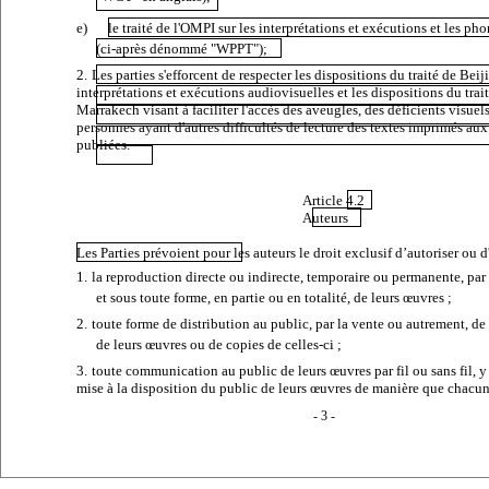
e)
le traité de l'OMPI sur les interprétations et exécutions et les 
(ci-après dénommé "WPPT");
2.
Les parties s'efforcent de respecter les dispositions du traité de Beij
interprétations et exécutions audiovisuelles et les dispositions du trai
Marrakech visant à faciliter l'accès des aveugles, des déficients visuels
personnes ayant d'autres difficultés de lecture des textes imprimés au
publiées.
Article 4.2
Auteurs
Les Parties prévoient pour les auteurs le droit exclusif d’autoriser ou d'
1.
la reproduction directe ou indirecte, temporaire ou permanente, pa
et sous toute forme, en partie ou en totalité, de leurs œuvres ;
2.
toute forme de distribution au public, par la vente ou autrement, de 
de leurs œuvres ou de copies de celles-ci ;
3.
toute communication au public de leurs œuvres par fil ou sans fil, y
mise à la disposition du public de leurs œuvres de manière que chacun
- 3 -