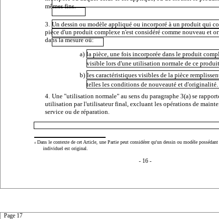
mêmes fins.
3.
Un dessin ou modèle appliqué ou incorporé à un produit qui co
pièce d'un produit complexe n'est considéré comme nouveau et or
dans la mesure où:
a)
la pièce, une fois incorporée dans le produit compl
visible lors d'une utilisation normale de ce produit
b)
les caractéristiques visibles de la pièce remplissen
telles les conditions de nouveauté et d'originalité.
4.
Une "utilisation normale" au sens du paragraphe 3(a) se rapport
utilisation par l'utilisateur final, excluant les opérations de maint
service ou de réparation.
Dans le contexte de cet Article, une Partie peut considérer qu'un dessin ou modèle possédant 
4
individuel est original.
- 16 -
Page 17