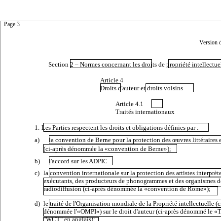
Page 3
Version 
Section 2 – Normes concernant les droits de propriété intellectue
Article 4
Droits d'auteur et droits voisins
Article 4.1
Traités internationaux
1.
Les Parties respectent les droits et obligations définies par
:
a)
la convention de Berne pour la protection des œuvres littéraires e
(ci-après dénommée la «convention de Berne»);
b)
l'accord sur les ADPIC
c)
la convention internationale sur la protection des artistes interprèt
exécutants, des producteurs de phonogrammes et des organismes d
radiodiffusion (ci-après dénommée la «convention de Rome»);
d)
le traité de l'Organisation mondiale de la Propriété intellectuelle (c
dénommée l'«OMPI») sur le droit d'auteur (ci-après dénommé le 
"WCT" en anglais);