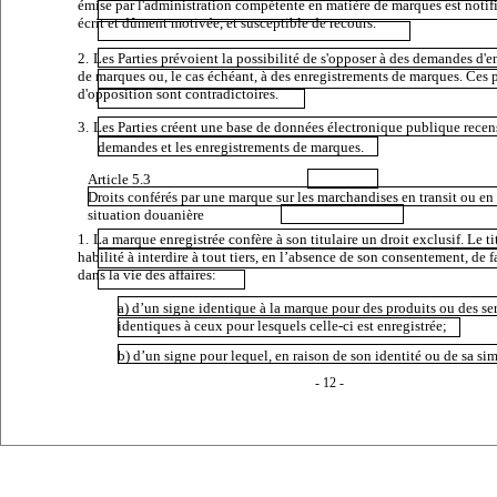
émise par l'administration compétente en matière de marques est notif
écrit et dûment motivée, et susceptible de recours.
2.
Les Parties prévoient la possibilité de s'opposer à des demandes d'
de marques ou, le cas échéant, à des enregistrements de marques. Ces 
d'opposition sont contradictoires.
3.
Les Parties créent une base de données électronique publique recen
demandes et les enregistrements de marques.
Article 5.3
Droits conférés par une marque sur les marchandises en transit ou en 
situation douanière
1.
La marque enregistrée confère à son titulaire un droit exclusif. Le tit
habilité à interdire à tout tiers, en l’absence de son consentement, de f
dans la vie des affaires:
a) d’un signe identique à la marque pour des produits ou des se
identiques à ceux pour lesquels celle-ci est enregistrée;
b) d’un signe pour lequel, en raison de son identité ou de sa sim
- 12 -