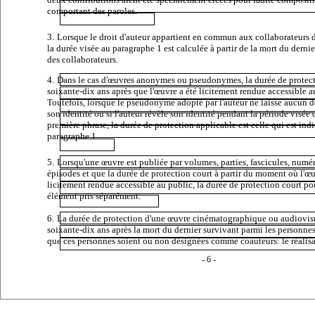
comportant des paroles.
3.
Lorsque le droit d'auteur appartient en commun aux collaborateurs 
la durée visée au paragraphe 1 est calculée à partir de la mort du derni
des collaborateurs.
4.
Dans le cas d'œuvres anonymes ou pseudonymes, la durée de protect
soixante-dix ans après que l'œuvre a été licitement rendue accessible a
Toutefois, lorsque le pseudonyme adopté par l'auteur ne laisse aucun d
son identité ou si l'auteur révèle son identité pendant la période visée 
première phrase, la durée de protection applicable est celle qui est ind
paragraphe 1.
5.
Lorsqu'une œuvre est publiée par volumes, parties, fascicules, numé
épisodes et que la durée de protection court à partir du moment où l'œu
licitement rendue accessible au public, la durée de protection court p
élément pris séparément.
6.
La durée de protection d'une œuvre cinématographique ou audiovisu
soixante-dix ans après la mort du dernier survivant parmi les personnes
que ces personnes soient ou non désignées comme coauteurs: le réalisa
- 6 -