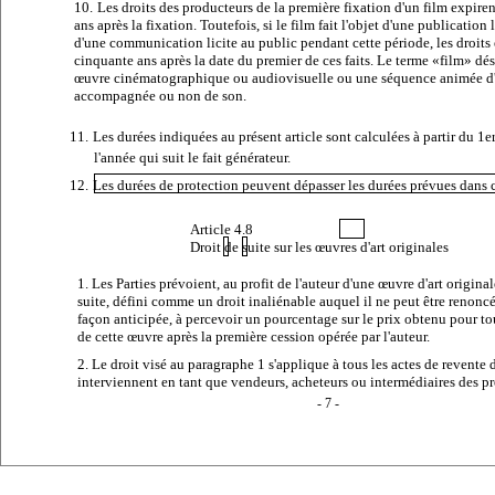
10.
Les droits des producteurs de la première fixation d'un film expire
ans après la fixation. Toutefois, si le film fait l'objet d'une publication 
d'une communication licite au public pendant cette période, les droits
cinquante ans après la date du premier de ces faits. Le terme «film» dé
œuvre cinématographique ou audiovisuelle ou une séquence animée d
accompagnée ou non de son.
11.
Les durées indiquées au présent article sont calculées à partir du 1e
l'année qui suit le fait générateur.
12.
Les durées de protection peuvent dépasser les durées prévues dans ce
Article 4.8
Droit
de
suite
sur les œuvres d'art originales
1.
Les Parties prévoient, au profit de l'auteur d'une œuvre d'art original
suite, défini comme un droit inaliénable auquel il ne peut être renon
façon anticipée, à percevoir un pourcentage sur le prix obtenu pour to
de cette œuvre après la première cession opérée par l'auteur.
2. Le droit visé au paragraphe 1 s'applique à tous les actes de revente 
interviennent en tant que vendeurs, acheteurs ou intermédiaires des p
- 7 -